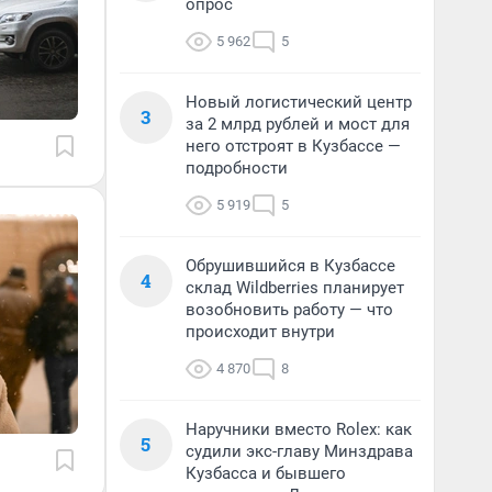
опрос
5 962
5
Новый логистический центр
3
за 2 млрд рублей и мост для
него отстроят в Кузбассе —
подробности
5 919
5
Обрушившийся в Кузбассе
4
склад Wildberries планирует
возобновить работу — что
происходит внутри
4 870
8
Наручники вместо Rolex: как
5
судили экс-главу Минздрава
Кузбасса и бывшего