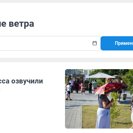
ие ветра
Примен
сса озвучили
е