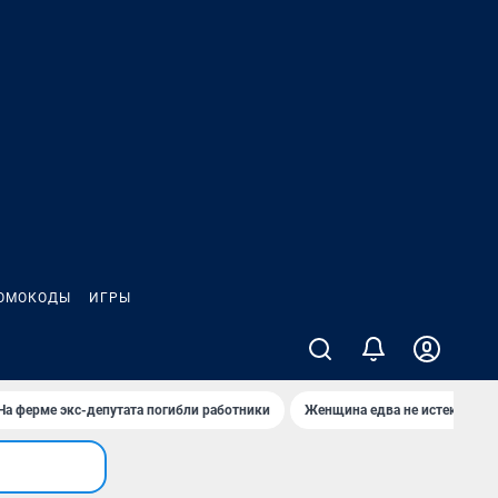
ОМОКОДЫ
ИГРЫ
На ферме экс-депутата погибли работники
Женщина едва не истекла кро