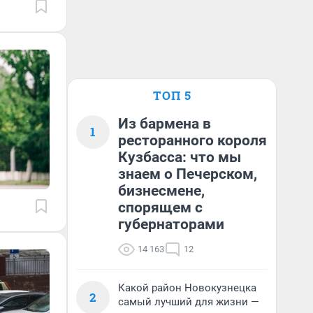
ТОП 5
Из бармена в
1
ресторанного короля
Кузбасса: что мы
знаем о Печерском,
бизнесмене,
спорящем с
губернаторами
14 163
12
Какой район Новокузнецка
2
самый лучший для жизни —