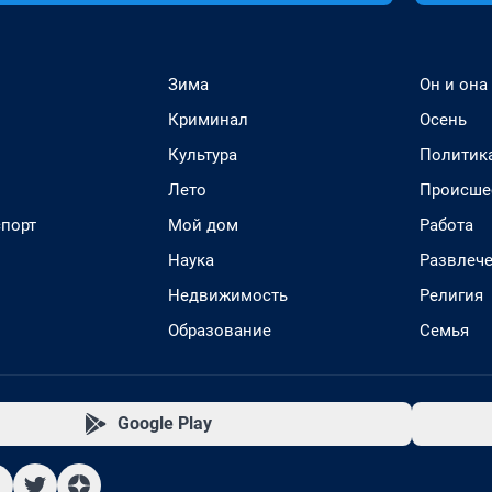
Зима
Он и она
Криминал
Осень
Культура
Политик
Лето
Происше
спорт
Мой дом
Работа
Наука
Развлеч
Недвижимость
Религия
Образование
Семья
Google Play