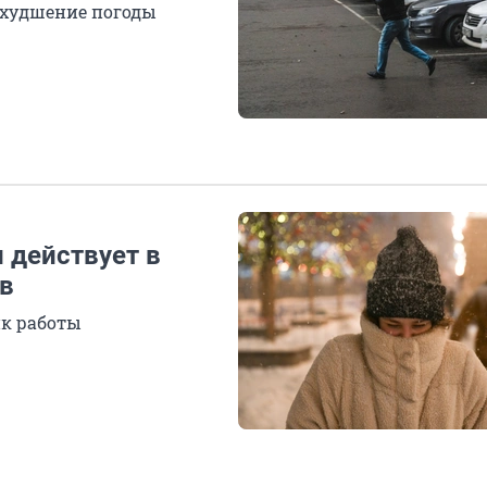
ухудшение погоды
 действует в
ов
ик работы