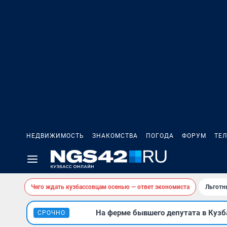
НЕДВИЖИМОСТЬ
ЗНАКОМСТВА
ПОГОДА
ФОРУМ
ТЕ
Чего ждать кузбассовцам осенью — ответ экономиста
Льготн
На ферме бывшего депутата в Кузба
СРОЧНО