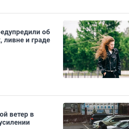
редупредили об
, ливне и граде
й ветер в
 усилении