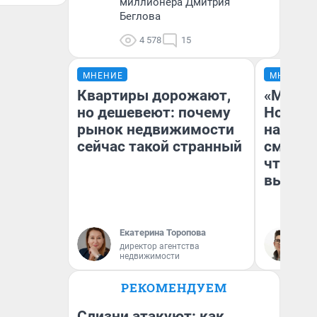
миллионера Дмитрия
Беглова
4 578
15
МНЕНИЕ
МНЕНИЕ
Квартиры дорожают,
«Мы ви
но дешевеют: почему
Нолана
рынок недвижимости
настро
сейчас такой странный
смотре
чтобы 
выгляд
Екатерина Торопова
На
директор агентства
недвижимости
РЕКОМЕНДУЕМ
Слизни атакуют: как