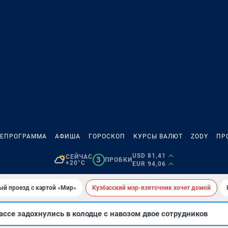
ЛЕПРОГРАММА
АФИША
ГОРОСКОП
КУРСЫ ВАЛЮТ
ZODY
ПР
USD 81,41
СЕЙЧАС
3
ПРОБКИ
+20°C
EUR 94,06
ый проезд с картой «Мир»
Кузбасский мэр-взяточник хочет домой
ссе задохнулись в колодце с навозом двое сотрудников