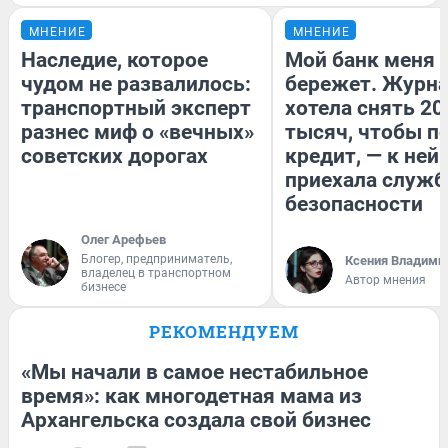
МНЕНИЕ
МНЕНИЕ
Наследие, которое
Мой банк меня
чудом не развалилось:
бережет. Журн
транспортный эксперт
хотела снять 20
разнес миф о «вечных»
тысяч, чтобы п
советских дорогах
кредит, — к ней
приехала служб
безопасности
Олег Арефьев
Блогер, предприниматель,
Ксения Владими
владелец в транспортном
Автор мнения
бизнесе
РЕКОМЕНДУЕМ
«Мы начали в самое нестабильное
время»: как многодетная мама из
Архангельска создала свой бизнес