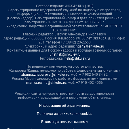
Сетевое издание «NGS42.RU» (18+)
Зарегистрировано Федеральной службой по надзору в сфере связи,
информационных технологий и массовых коммуникаций
(Роскомнадзор). Регистрационный номер и дата принятия решения о
регистрации - ЭЛ № ФС 77-78817 от 07.08.2020 г.
Учредитель: Общество с ограниченной ответственностью "ИНТЕРНЕТ
ТЕХНОЛОГИИ"
Главный редактор: Левчук Александр Николаевич
Адрес редакции: 650000, Россия, Кемерово, ул. 50 лет Октября, д. 11, офис
201, телефон +7 (3842) 23-22-60
Электронный адрес редакции:
ngs42@shkulev.ru
Контактные данные для Роскомнадзора и государственных органов:
juristnsk@shkulev.ru
Техподдержка:
help@shkulev.ru
По вопросам коммерческого сотрудничества:
Жапарова Жанна, менеджер по работе с федеральными клиентами
zhanna.zhaparova@shkulev.ru
, моб. + 7 982 640 34 32
Ревина Мария, директор по работе с федеральными клиентами
mariya.revina@shkulev.ru
, моб. +7 910 402 4056
Редакция сайта не несет ответственности за достоверность
информации, содержащейся в рекламных объявлениях.
Информация об ограничениях
Политика использования cookies
Рекомендательные системы