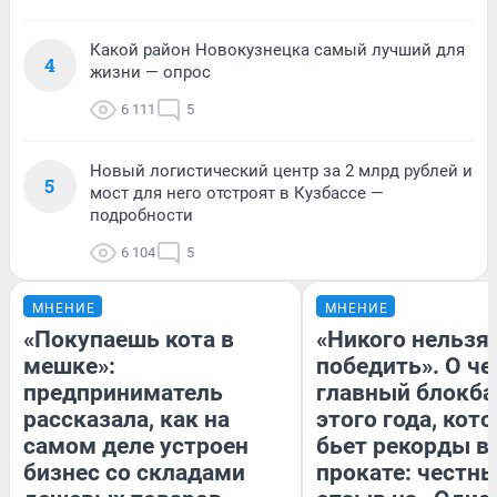
Какой район Новокузнецка самый лучший для
4
жизни — опрос
6 111
5
Новый логистический центр за 2 млрд рублей и
5
мост для него отстроят в Кузбассе —
подробности
6 104
5
МНЕНИЕ
МНЕНИЕ
«Покупаешь кота в
«Никого нельзя
мешке»:
победить». О ч
предприниматель
главный блокба
рассказала, как на
этого года, кот
самом деле устроен
бьет рекорды в
бизнес со складами
прокате: честн