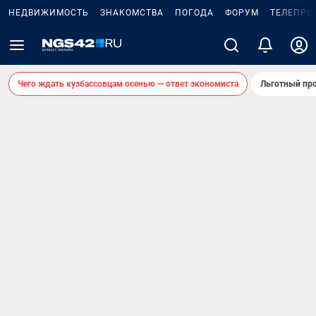
НЕДВИЖИМОСТЬ
ЗНАКОМСТВА
ПОГОДА
ФОРУМ
ТЕЛЕПРО
Чего ждать кузбассовцам осенью — ответ экономиста
Льготный про