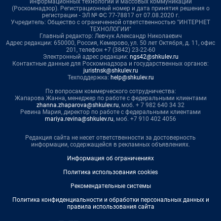
информационных технологий и массовых коммуникаций
(Роскомнадзор). Регистрационный номер и дата принятия решения о
регистрации - ЭЛ № ФС 77-78817 от 07.08.2020 г.
Учредитель: Общество с ограниченной ответственностью "ИНТЕРНЕТ
ТЕХНОЛОГИИ"
Главный редактор: Левчук Александр Николаевич
Адрес редакции: 650000, Россия, Кемерово, ул. 50 лет Октября, д. 11, офис
201, телефон +7 (3842) 23-22-60
Электронный адрес редакции:
ngs42@shkulev.ru
Контактные данные для Роскомнадзора и государственных органов:
juristnsk@shkulev.ru
Техподдержка:
help@shkulev.ru
По вопросам коммерческого сотрудничества:
Жапарова Жанна, менеджер по работе с федеральными клиентами
zhanna.zhaparova@shkulev.ru
, моб. + 7 982 640 34 32
Ревина Мария, директор по работе с федеральными клиентами
mariya.revina@shkulev.ru
, моб. +7 910 402 4056
Редакция сайта не несет ответственности за достоверность
информации, содержащейся в рекламных объявлениях.
Информация об ограничениях
Политика использования cookies
Рекомендательные системы
Политика конфиденциальности и обработки персональных данных и
правила использования сайта