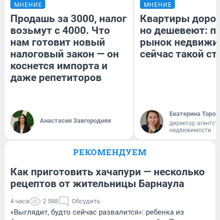
МНЕНИЕ
МНЕНИЕ
Продашь за 3000, налог
Квартиры доро
возьмут с 4000. Что
но дешевеют: п
нам готовит новый
рынок недвижи
налоговый закон — он
сейчас такой с
коснется импорта и
даже репетиторов
Екатерина Тороп
Анастасия Завгородняя
директор агентст
недвижимости
РЕКОМЕНДУЕМ
Как приготовить хачапури — несколько
рецептов от жительницы Барнаула
4 часа
2 588
Обсудить
«Выглядит, будто сейчас развалится»: ребенка из