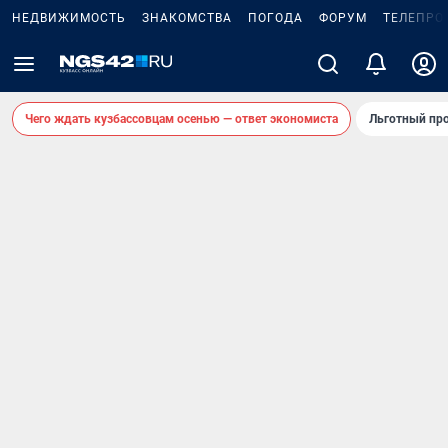
НЕДВИЖИМОСТЬ
ЗНАКОМСТВА
ПОГОДА
ФОРУМ
ТЕЛЕПРО
Чего ждать кузбассовцам осенью — ответ экономиста
Льготный про