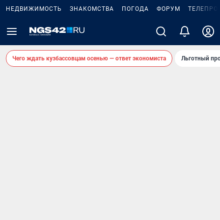
НЕДВИЖИМОСТЬ
ЗНАКОМСТВА
ПОГОДА
ФОРУМ
ТЕЛЕПРО
Чего ждать кузбассовцам осенью — ответ экономиста
Льготный про