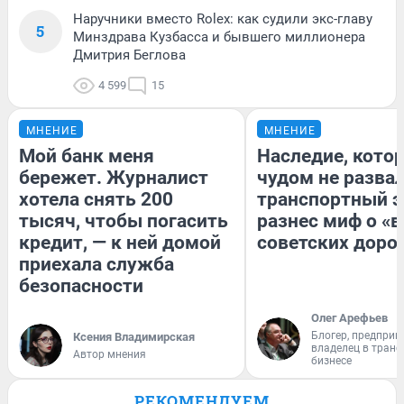
Наручники вместо Rolex: как судили экс-главу
5
Минздрава Кузбасса и бывшего миллионера
Дмитрия Беглова
4 599
15
МНЕНИЕ
МНЕНИЕ
Мой банк меня
Наследие, кото
бережет. Журналист
чудом не разва
хотела снять 200
транспортный э
тысяч, чтобы погасить
разнес миф о «
кредит, — к ней домой
советских доро
приехала служба
безопасности
Олег Арефьев
Блогер, предприн
Ксения Владимирская
владелец в тран
Автор мнения
бизнесе
РЕКОМЕНДУЕМ