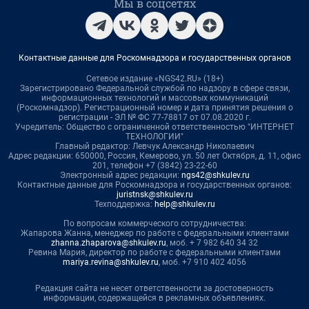
Мы в соцсетях
Контактные данные для Роскомнадзора и государственных органов
Сетевое издание «NGS42.RU» (18+)
Зарегистрировано Федеральной службой по надзору в сфере связи,
информационных технологий и массовых коммуникаций
(Роскомнадзор). Регистрационный номер и дата принятия решения о
регистрации - ЭЛ № ФС 77-78817 от 07.08.2020 г.
Учредитель: Общество с ограниченной ответственностью "ИНТЕРНЕТ
ТЕХНОЛОГИИ"
Главный редактор: Левчук Александр Николаевич
Адрес редакции: 650000, Россия, Кемерово, ул. 50 лет Октября, д. 11, офис
201, телефон +7 (3842) 23-22-60
Электронный адрес редакции:
ngs42@shkulev.ru
Контактные данные для Роскомнадзора и государственных органов:
juristnsk@shkulev.ru
Техподдержка:
help@shkulev.ru
По вопросам коммерческого сотрудничества:
Жапарова Жанна, менеджер по работе с федеральными клиентами
zhanna.zhaparova@shkulev.ru
, моб. + 7 982 640 34 32
Ревина Мария, директор по работе с федеральными клиентами
mariya.revina@shkulev.ru
, моб. +7 910 402 4056
Редакция сайта не несет ответственности за достоверность
информации, содержащейся в рекламных объявлениях.