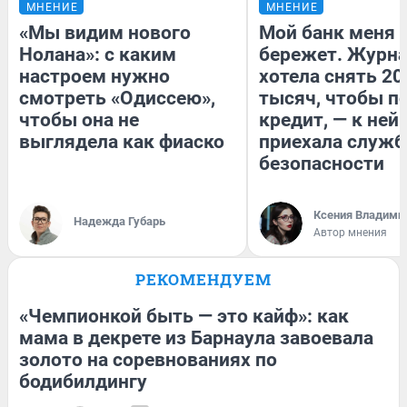
МНЕНИЕ
МНЕНИЕ
«Мы видим нового
Мой банк меня
Нолана»: с каким
бережет. Журн
настроем нужно
хотела снять 20
смотреть «Одиссею»,
тысяч, чтобы п
чтобы она не
кредит, — к ней
выглядела как фиаско
приехала служб
безопасности
Ксения Владими
Надежда Губарь
Автор мнения
РЕКОМЕНДУЕМ
«Чемпионкой быть — это кайф»: как
мама в декрете из Барнаула завоевала
золото на соревнованиях по
бодибилдингу