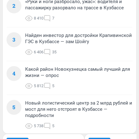
«Руки и ноги разбросало, ужас»: водителя и
2
пассажирку разорвало на трассе в Кузбассе
8 410
7
Найден инвестор для достройки Крапивинской
3
ГЭС в Кузбассе — зам Шойгу
6 406
35
Какой район Новокузнецка самый лучший для
4
жизни — опрос
5 812
5
Новый логистический центр за 2 млрд рублей и
5
мост для него отстроят в Кузбассе —
подробности
5 738
5