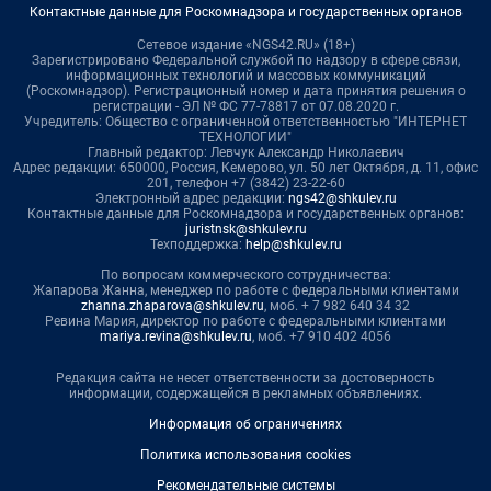
Контактные данные для Роскомнадзора и государственных органов
Сетевое издание «NGS42.RU» (18+)
Зарегистрировано Федеральной службой по надзору в сфере связи,
информационных технологий и массовых коммуникаций
(Роскомнадзор). Регистрационный номер и дата принятия решения о
регистрации - ЭЛ № ФС 77-78817 от 07.08.2020 г.
Учредитель: Общество с ограниченной ответственностью "ИНТЕРНЕТ
ТЕХНОЛОГИИ"
Главный редактор: Левчук Александр Николаевич
Адрес редакции: 650000, Россия, Кемерово, ул. 50 лет Октября, д. 11, офис
201, телефон +7 (3842) 23-22-60
Электронный адрес редакции:
ngs42@shkulev.ru
Контактные данные для Роскомнадзора и государственных органов:
juristnsk@shkulev.ru
Техподдержка:
help@shkulev.ru
По вопросам коммерческого сотрудничества:
Жапарова Жанна, менеджер по работе с федеральными клиентами
zhanna.zhaparova@shkulev.ru
, моб. + 7 982 640 34 32
Ревина Мария, директор по работе с федеральными клиентами
mariya.revina@shkulev.ru
, моб. +7 910 402 4056
Редакция сайта не несет ответственности за достоверность
информации, содержащейся в рекламных объявлениях.
Информация об ограничениях
Политика использования cookies
Рекомендательные системы