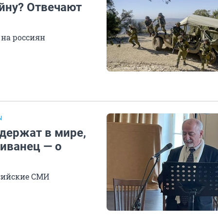
йну? Отвечают
 на россиян
Ы
держат в мире,
Ливанец — о
сийские СМИ