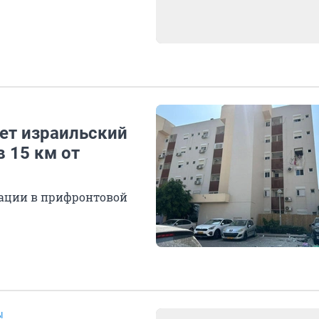
ет израильский
в 15 км от
уации в прифронтовой
Ы