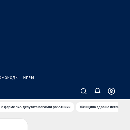
ОМОКОДЫ
ИГРЫ
На ферме экс-депутата погибли работники
Женщина едва не истекла кро