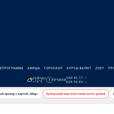
ЛЕПРОГРАММА
АФИША
ГОРОСКОП
КУРСЫ ВАЛЮТ
ZODY
ПР
USD 82,17
СЕЙЧАС
1
ПРОБКИ
+16°C
EUR 94,84
ый проезд с картой «Мир»
Кузбасский мэр-взяточник хочет домой