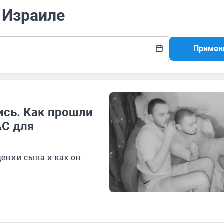
в Израиле
Примен
ись. Как прошли
АС для
дении сына и как он