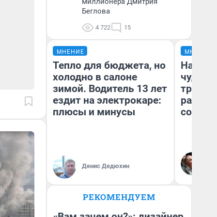
миллионера Дмитрия
Беглова
4 722
15
МНЕНИЕ
МНЕНИЕ
Тепло для бюджета, но
Наслед
холодно в салоне
чудом 
зимой. Водитель 13 лет
трансп
ездит на электрокаре:
разнес
плюсы и минусы
советс
Ол
Бл
Денис Дедюхин
вл
би
РЕКОМЕНДУЕМ
«Вам зачем он?»: дизайнер