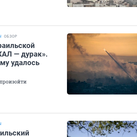
Ы
ОБЗОР
раильской
ХАЛ — дурак».
ему удалось
о произойти
Ы
аильский