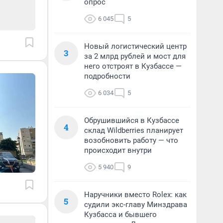
опрос
6 045
5
Новый логистический центр
3
за 2 млрд рублей и мост для
него отстроят в Кузбассе —
подробности
6 034
5
Обрушившийся в Кузбассе
4
склад Wildberries планирует
возобновить работу — что
происходит внутри
5 940
9
Наручники вместо Rolex: как
5
судили экс-главу Минздрава
Кузбасса и бывшего