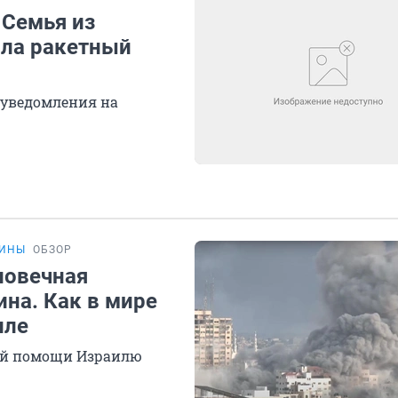
 Семья из
ила ракетный
 уведомления на
ТИНЫ
ОБЗОР
ловечная
ина. Как в мире
иле
ной помощи Израилю