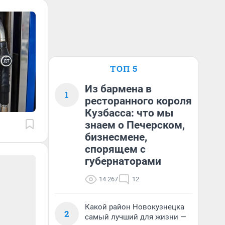
ТОП 5
Из бармена в
1
ресторанного короля
Кузбасса: что мы
знаем о Печерском,
бизнесмене,
спорящем с
губернаторами
14 267
12
Какой район Новокузнецка
2
самый лучший для жизни —