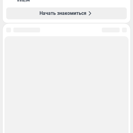
irina
,
64
Начать знакомиться