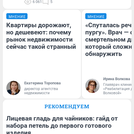
6 061
5
МНЕНИЕ
МНЕНИЕ
Квартиры дорожают,
«Спуталась речь
но дешевеют: почему
пургу». Врач — о
рынок недвижимости
смертельном ди
сейчас такой странный
который сложн
обнаружить
Ирина Волкова
Екатерина Торопова
Главврач клиник
директор агентства
«Реабилитация д
недвижимости
Волковой»
РЕКОМЕНДУЕМ
Лицевая гладь для чайников: гайд от
набора петель до первого готового
изделия