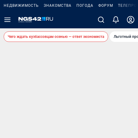
НЕДВИЖИМОСТЬ
ЗНАКОМСТВА
ПОГОДА
ФОРУМ
ТЕЛЕПРО
Чего ждать кузбассовцам осенью — ответ экономиста
Льготный про