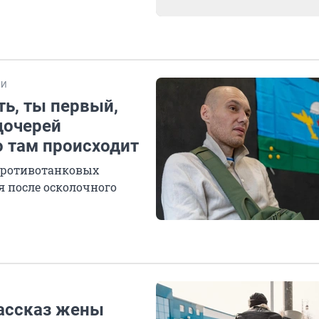
ИИ
ть, ты первый,
дочерей
о там происходит
противотанковых
я после осколочного
Рассказ жены