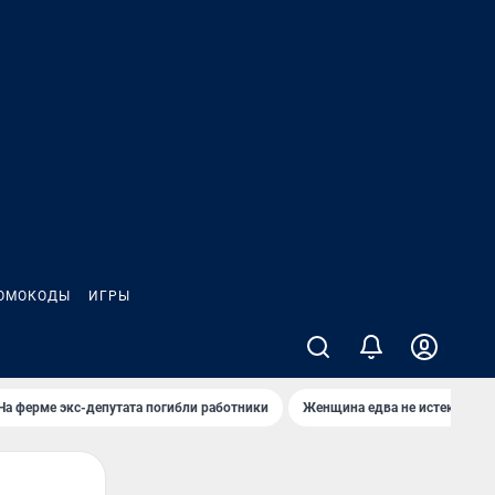
ОМОКОДЫ
ИГРЫ
На ферме экс-депутата погибли работники
Женщина едва не истекла кро