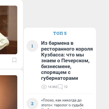
ТОП 5
Из бармена в
1
ресторанного короля
Кузбасса: что мы
знаем о Печерском,
бизнесмене,
спорящем с
губернаторами
14 362
12
«Плохо, как никогда до
2
этого»: таролог о судьбе