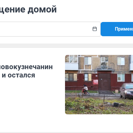
ащение домой
Примен
 новокузнечанин
 и остался