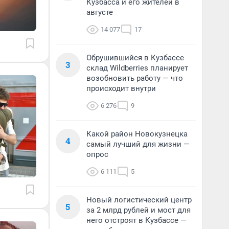
Кузбасса и его жителей в
августе
14 077
17
Обрушившийся в Кузбассе
3
склад Wildberries планирует
возобновить работу — что
происходит внутри
6 276
9
Какой район Новокузнецка
4
самый лучший для жизни —
опрос
6 111
5
Новый логистический центр
5
за 2 млрд рублей и мост для
него отстроят в Кузбассе —