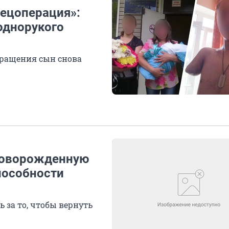
пецоперация»:
однорукого
вращения сын снова
 новорожденную
пособности
 за то, чтобы вернуть