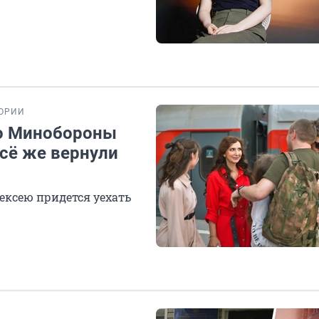
ОРИИ
го Минобороны
всё же вернули
лексею придется уехать