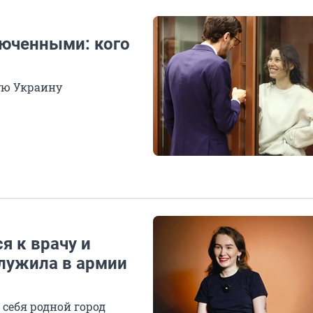
люченными: кого
ую Украину
я к врачу и
служила в армии
 себя родной город