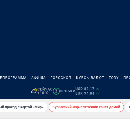
ЛЕПРОГРАММА
АФИША
ГОРОСКОП
КУРСЫ ВАЛЮТ
ZODY
ПР
USD 82,17
СЕЙЧАС
3
ПРОБКИ
+18°C
EUR 94,84
ый проезд с картой «Мир»
Кузбасский мэр-взяточник хочет домой