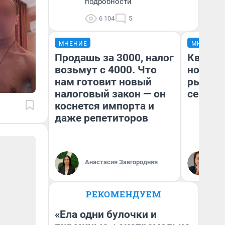
подробности
6 104
5
МНЕНИЕ
МНЕНИЕ
Продашь за 3000, налог
Кварти
возьмут с 4000. Что
но деш
нам готовит новый
рынок 
налоговый закон — он
сейчас
коснется импорта и
даже репетиторов
Ек
Анастасия Завгородняя
ди
не
РЕКОМЕНДУЕМ
«Ела одни булочки и