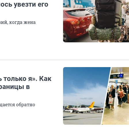
ось увезти его
вий, когда жена
только я». Как
границы в
ащается обратно