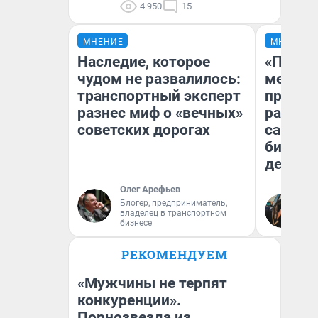
4 950
15
МНЕНИЕ
МНЕНИЕ
Наследие, которое
«Покуп
чудом не развалилось:
мешке»
транспортный эксперт
предпр
разнес миф о «вечных»
рассказ
советских дорогах
самом 
бизнес
дешевы
Олег Арефьев
На
Блогер, предприниматель,
владелец в транспортном
От
бизнесе
де
РЕКОМЕНДУЕМ
«Мужчины не терпят
конкуренции».
Порнозвезда из