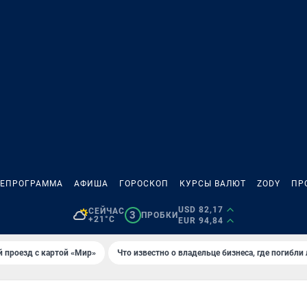
ЛЕПРОГРАММА
АФИША
ГОРОСКОП
КУРСЫ ВАЛЮТ
ZODY
ПР
USD 82,17
СЕЙЧАС
3
ПРОБКИ
+21°C
EUR 94,84
 проезд с картой «Мир»
Что известно о владельце бизнеса, где погибли