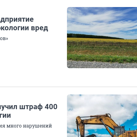
едприятие
кологии вред
ов»
лучил штраф 400
гии
тия много нарушений