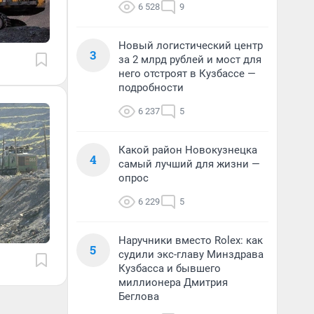
6 528
9
Новый логистический центр
3
за 2 млрд рублей и мост для
него отстроят в Кузбассе —
подробности
6 237
5
Какой район Новокузнецка
4
самый лучший для жизни —
опрос
6 229
5
Наручники вместо Rolex: как
5
судили экс-главу Минздрава
Кузбасса и бывшего
миллионера Дмитрия
Беглова