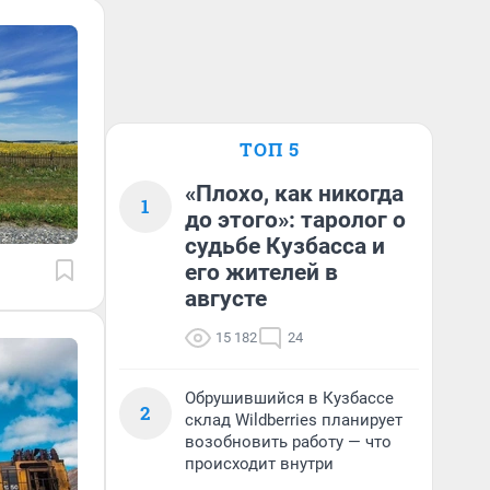
ТОП 5
«Плохо, как никогда
1
до этого»: таролог о
судьбе Кузбасса и
его жителей в
августе
15 182
24
Обрушившийся в Кузбассе
2
склад Wildberries планирует
возобновить работу — что
происходит внутри