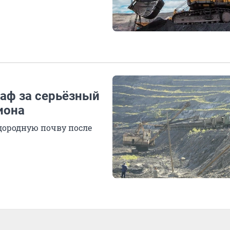
раф за серьёзный
иона