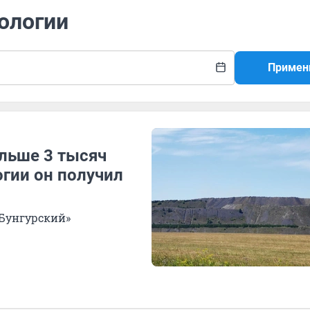
кологии
Примен
ольше 3 тысяч
огии он получил
 Бунгурский»