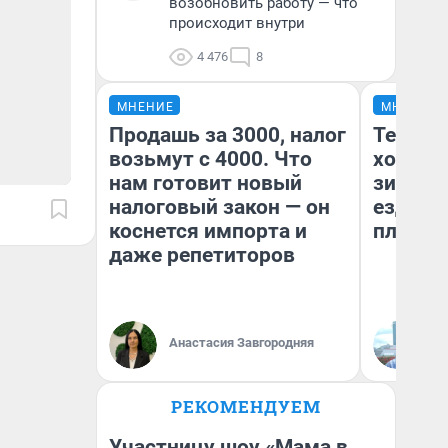
возобновить работу — что
происходит внутри
4 476
8
МНЕНИЕ
МНЕНИЕ
Продашь за 3000, налог
Тепло 
возьмут с 4000. Что
холодн
нам готовит новый
зимой.
налоговый закон — он
ездит н
коснется импорта и
плюсы 
даже репетиторов
Анастасия Завгородняя
Д
РЕКОМЕНДУЕМ
Участницу шоу «Мама в