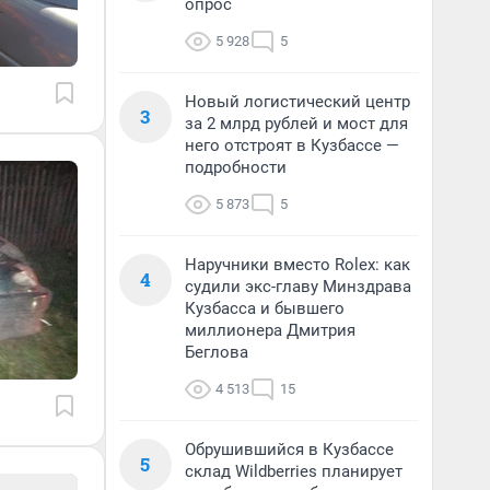
опрос
5 928
5
Новый логистический центр
3
за 2 млрд рублей и мост для
него отстроят в Кузбассе —
подробности
5 873
5
Наручники вместо Rolex: как
4
судили экс-главу Минздрава
Кузбасса и бывшего
миллионера Дмитрия
Беглова
4 513
15
Обрушившийся в Кузбассе
5
склад Wildberries планирует