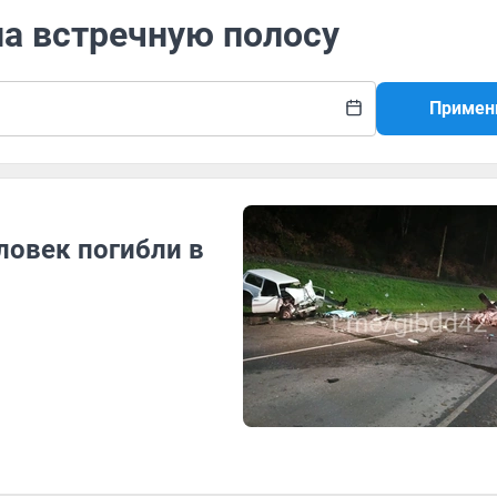
на встречную полосу
Примен
ловек погибли в