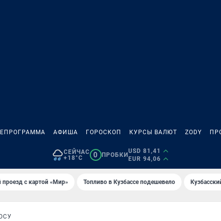
ЛЕПРОГРАММА
АФИША
ГОРОСКОП
КУРСЫ ВАЛЮТ
ZODY
ПР
USD 81,41
СЕЙЧАС
0
ПРОБКИ
+18°C
EUR 94,06
 проезд с картой «Мир»
Топливо в Кузбассе подешевело
Кузбасски
ОСУ