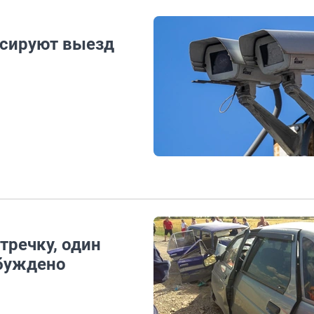
ксируют выезд
тречку, один
збуждено