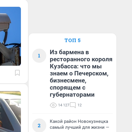
ТОП 5
Из бармена в
1
ресторанного короля
Кузбасса: что мы
знаем о Печерском,
бизнесмене,
спорящем с
губернаторами
14 127
12
Какой район Новокузнецка
2
самый лучший для жизни —