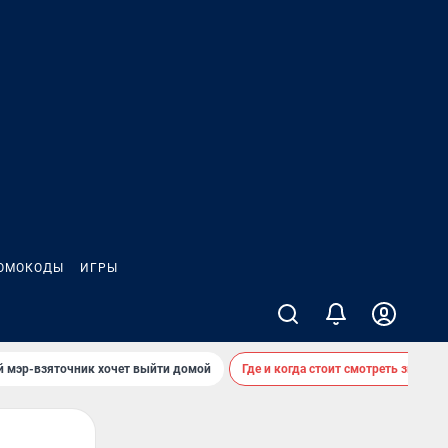
ОМОКОДЫ
ИГРЫ
й мэр-взяточник хочет выйти домой
Где и когда стоит смотреть звездоп