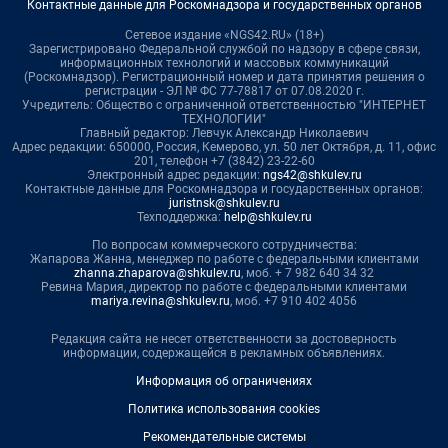
Контактные данные для Роскомнадзора и государственных органов
Сетевое издание «NGS42.RU» (18+)
Зарегистрировано Федеральной службой по надзору в сфере связи,
информационных технологий и массовых коммуникаций
(Роскомнадзор). Регистрационный номер и дата принятия решения о
регистрации - ЭЛ № ФС 77-78817 от 07.08.2020 г.
Учредитель: Общество с ограниченной ответственностью "ИНТЕРНЕТ
ТЕХНОЛОГИИ"
Главный редактор: Левчук Александр Николаевич
Адрес редакции: 650000, Россия, Кемерово, ул. 50 лет Октября, д. 11, офис
201, телефон +7 (3842) 23-22-60
Электронный адрес редакции:
ngs42@shkulev.ru
Контактные данные для Роскомнадзора и государственных органов:
juristnsk@shkulev.ru
Техподдержка:
help@shkulev.ru
По вопросам коммерческого сотрудничества:
Жапарова Жанна, менеджер по работе с федеральными клиентами
zhanna.zhaparova@shkulev.ru
, моб. + 7 982 640 34 32
Ревина Мария, директор по работе с федеральными клиентами
mariya.revina@shkulev.ru
, моб. +7 910 402 4056
Редакция сайта не несет ответственности за достоверность
информации, содержащейся в рекламных объявлениях.
Информация об ограничениях
Политика использования cookies
Рекомендательные системы