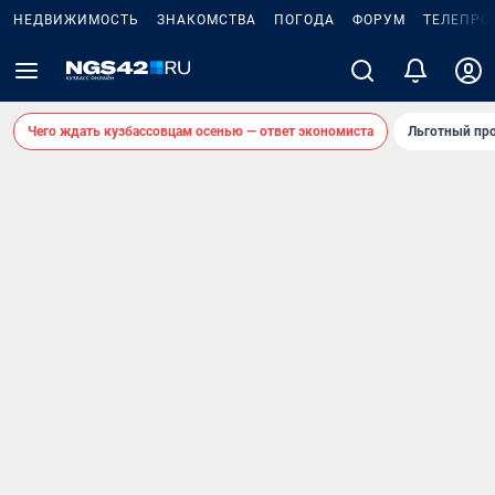
НЕДВИЖИМОСТЬ
ЗНАКОМСТВА
ПОГОДА
ФОРУМ
ТЕЛЕПРО
Чего ждать кузбассовцам осенью — ответ экономиста
Льготный про