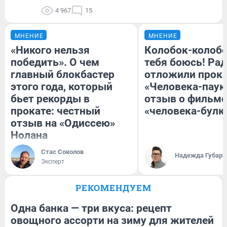
4 967
15
МНЕНИЕ
МНЕНИЕ
«Никого нельзя
Колобок-колобо
победить». О чем
тебя боюсь! Рад
главный блокбастер
отложили прок
этого года, который
«Человека-паук
бьет рекорды в
отзыв о фильме
прокате: честный
«человека-булк
отзыв на «Одиссею»
Нолана
Стас Соколов
Надежда Губарь
Эксперт
РЕКОМЕНДУЕМ
Одна банка — три вкуса: рецепт
овощного ассорти на зиму для жителей