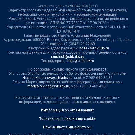
Сетевое издание «NGS42.RU» (18+)
Зарегистрировано Федеральной службой по надзору в сфере связи,
информационных технологий и массовых коммуникаций
(Роскомнадзор). Регистрационный номер и дата принятия решения о
регистрации - ЭЛ № ФС 77-78817 от 07.08.2020 г.
Учредитель: Общество с ограниченной ответственностью "ИНТЕРНЕТ
ТЕХНОЛОГИИ"
Главный редактор: Левчук Александр Николаевич
Адрес редакции: 650000, Россия, Кемерово, ул. 50 лет Октября, д. 11, офис
201, телефон +7 (3842) 23-22-60
Электронный адрес редакции:
ngs42@shkulev.ru
Контактные данные для Роскомнадзора и государственных органов:
juristnsk@shkulev.ru
Техподдержка:
help@shkulev.ru
По вопросам коммерческого сотрудничества:
Жапарова Жанна, менеджер по работе с федеральными клиентами
zhanna.zhaparova@shkulev.ru
, моб. + 7 982 640 34 32
Ревина Мария, директор по работе с федеральными клиентами
mariya.revina@shkulev.ru
, моб. +7 910 402 4056
Редакция сайта не несет ответственности за достоверность
информации, содержащейся в рекламных объявлениях.
Информация об ограничениях
Политика использования cookies
Рекомендательные системы