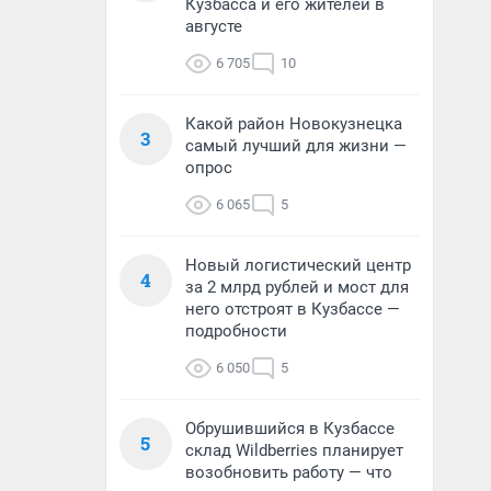
Кузбасса и его жителей в
августе
6 705
10
Какой район Новокузнецка
3
самый лучший для жизни —
опрос
6 065
5
Новый логистический центр
4
за 2 млрд рублей и мост для
него отстроят в Кузбассе —
подробности
6 050
5
Обрушившийся в Кузбассе
5
склад Wildberries планирует
возобновить работу — что