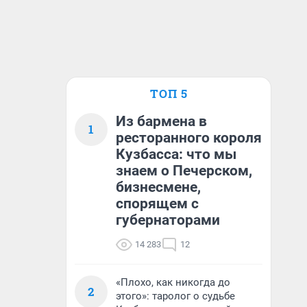
ТОП 5
Из бармена в
1
ресторанного короля
Кузбасса: что мы
знаем о Печерском,
бизнесмене,
спорящем с
губернаторами
14 283
12
«Плохо, как никогда до
2
этого»: таролог о судьбе