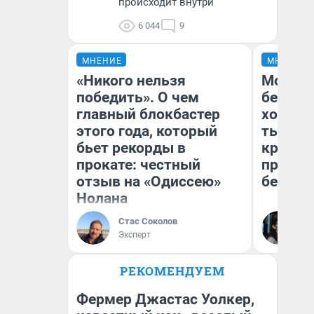
происходит внутри
6 044
9
МНЕНИЕ
МНЕНИЕ
«Никого нельзя
Мой ба
победить». О чем
береже
главный блокбастер
хотела 
этого года, который
тысяч,
бьет рекорды в
кредит,
прокате: честный
приеха
отзыв на «Одиссею»
безопа
Нолана
Стас Соколов
Кс
Эксперт
Ав
РЕКОМЕНДУЕМ
Фермер Джастас Уолкер,