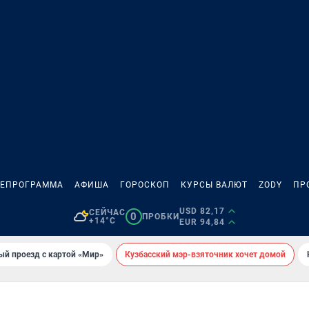
ЛЕПРОГРАММА
АФИША
ГОРОСКОП
КУРСЫ ВАЛЮТ
ZODY
ПР
USD 82,17
СЕЙЧАС
0
ПРОБКИ
+14°C
EUR 94,84
ый проезд с картой «Мир»
Кузбасский мэр-взяточник хочет домой