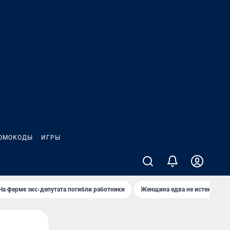
ОМОКОДЫ
ИГРЫ
На ферме экс-депутата погибли работники
Женщина едва не истекла кро