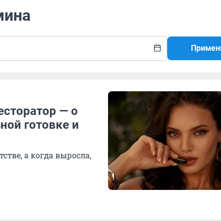
мина
Примен
есторатор — о
ной готовке и
стве, а когда выросла,