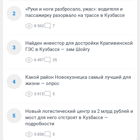
«Руки и ноги разбросало, ужас»: водителя и
2
пассажирку разорвало на трассе в Кузбассе
8 563
7
Найден инвестор для достройки Крапивинской
3
ГЭС в Кузбассе — зам Шойгу
6 497
35
Какой район Новокузнецка самый лучший для
4
жизни — опрос
5 915
5
Новый логистический центр за 2 млрд рублей и
5
мост для него отстроят в Кузбассе —
подробности
5 858
5