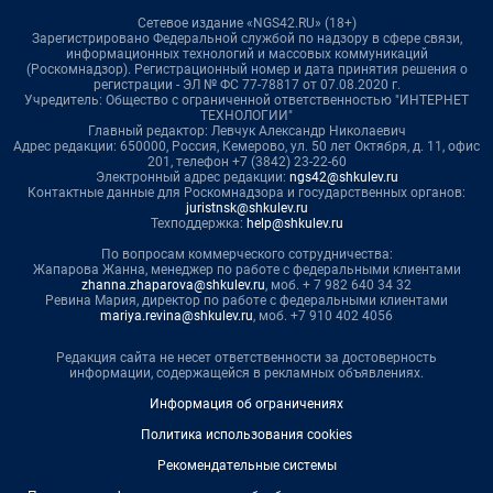
Сетевое издание «NGS42.RU» (18+)
Зарегистрировано Федеральной службой по надзору в сфере связи,
информационных технологий и массовых коммуникаций
(Роскомнадзор). Регистрационный номер и дата принятия решения о
регистрации - ЭЛ № ФС 77-78817 от 07.08.2020 г.
Учредитель: Общество с ограниченной ответственностью "ИНТЕРНЕТ
ТЕХНОЛОГИИ"
Главный редактор: Левчук Александр Николаевич
Адрес редакции: 650000, Россия, Кемерово, ул. 50 лет Октября, д. 11, офис
201, телефон +7 (3842) 23-22-60
Электронный адрес редакции:
ngs42@shkulev.ru
Контактные данные для Роскомнадзора и государственных органов:
juristnsk@shkulev.ru
Техподдержка:
help@shkulev.ru
По вопросам коммерческого сотрудничества:
Жапарова Жанна, менеджер по работе с федеральными клиентами
zhanna.zhaparova@shkulev.ru
, моб. + 7 982 640 34 32
Ревина Мария, директор по работе с федеральными клиентами
mariya.revina@shkulev.ru
, моб. +7 910 402 4056
Редакция сайта не несет ответственности за достоверность
информации, содержащейся в рекламных объявлениях.
Информация об ограничениях
Политика использования cookies
Рекомендательные системы