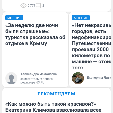
5 771
2
МНЕНИЕ
МНЕНИЕ
«За неделю две ночи
«Нет некрасивы
были страшные»:
городов, есть
туристка рассказала об
недофинансиро
отдыхе в Крыму
Путешественни
проехали 2000
километров по 
машине — стоил
того
Александра Исмайлова
Екатерина Литк
заместитель главного
редактора 63.RU
РЕКОМЕНДУЕМ
«Как можно быть такой красивой?»
Екатерина Климова взволновала всех