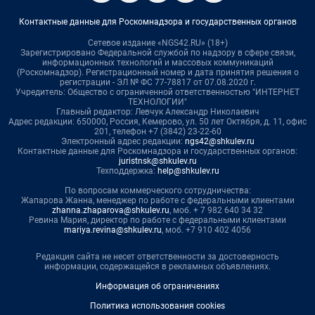
Контактные данные для Роскомнадзора и государственных органов
Сетевое издание «NGS42.RU» (18+)
Зарегистрировано Федеральной службой по надзору в сфере связи,
информационных технологий и массовых коммуникаций
(Роскомнадзор). Регистрационный номер и дата принятия решения о
регистрации - ЭЛ № ФС 77-78817 от 07.08.2020 г.
Учредитель: Общество с ограниченной ответственностью "ИНТЕРНЕТ
ТЕХНОЛОГИИ"
Главный редактор: Левчук Александр Николаевич
Адрес редакции: 650000, Россия, Кемерово, ул. 50 лет Октября, д. 11, офис
201, телефон +7 (3842) 23-22-60
Электронный адрес редакции:
ngs42@shkulev.ru
Контактные данные для Роскомнадзора и государственных органов:
juristnsk@shkulev.ru
Техподдержка:
help@shkulev.ru
По вопросам коммерческого сотрудничества:
Жапарова Жанна, менеджер по работе с федеральными клиентами
zhanna.zhaparova@shkulev.ru
, моб. + 7 982 640 34 32
Ревина Мария, директор по работе с федеральными клиентами
mariya.revina@shkulev.ru
, моб. +7 910 402 4056
Редакция сайта не несет ответственности за достоверность
информации, содержащейся в рекламных объявлениях.
Информация об ограничениях
Политика использования cookies