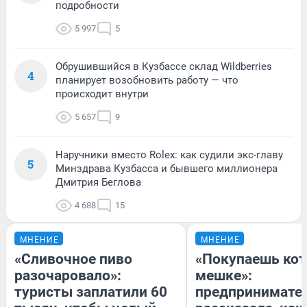
подробности
5 997
5
Обрушившийся в Кузбассе склад Wildberries
4
планирует возобновить работу — что
происходит внутри
5 657
9
Наручники вместо Rolex: как судили экс-главу
5
Минздрава Кузбасса и бывшего миллионера
Дмитрия Беглова
4 688
15
МНЕНИЕ
МНЕНИЕ
«Сливочное пиво
«Покупаешь кот
разочаровало»:
мешке»:
туристы заплатили 60
предпринимате