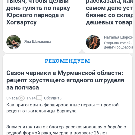
тысяч, чтобы целый
рассказала, как
день гулять по парку
самом деле уст
Юрского периода и
бизнес со скла
Хогвартсу
дешевых товар
Наталья Шорохо
Яна Шаламова
Открыла кофейну
деньги соцразви
РЕКОМЕНДУЕМ
Сезон черники в Мурманской области:
рецепт хрустящего ягодного штруделя
за полчаса
3 часа
1 914
Обсудить
Как приготовить фаршированные перцы — простой
рецепт от жительницы Барнаула
Знаменитая тикток-блогер, рассказывавшая о борьбе с
редкой формой рака, умерла в возрасте 26 лет