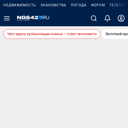
НЕДВИЖИМОСТЬ
ЗНАКОМСТВА
ПОГОДА
ФОРУМ
ТЕЛЕПРО
Чего ждать кузбассовцам осенью — ответ экономиста
Льготный про