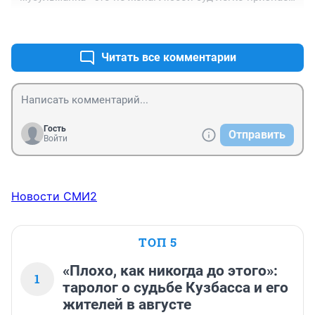
такой брак недействительным , соответственно ни о 
+1
–0
каких дальнейших имущественных спорах или 
вопросах о месте проживания детей речи вообще не 
идёт. Женщины, вступающие в подобные отношения 
Читать все комментарии
и "браки" опускают себя на уровень скота.
Гость
Отправить
Войти
Новости СМИ2
ТОП 5
«Плохо, как никогда до этого»:
1
таролог о судьбе Кузбасса и его
жителей в августе