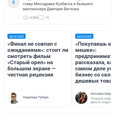
5
главу Минздрава Кузбасса и бывшего
миллионера Дмитрия Беглова
4 866
15
МНЕНИЕ
МНЕНИЕ
«Финал не совпал с
«Покупаешь ко
ожиданиями»: стоит ли
мешке»:
смотреть фильм
предпринимат
«Старый орел» на
рассказала, как
большом экране —
самом деле ус
честная рецензия
бизнес со скл
дешевых това
Наталья Шорох
Надежда Губарь
Открыла кофейн
деньги соцразв