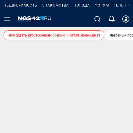
НЕДВИЖИМОСТЬ
ЗНАКОМСТВА
ПОГОДА
ФОРУМ
ТЕЛЕПРО
Чего ждать кузбассовцам осенью — ответ экономиста
Льготный про