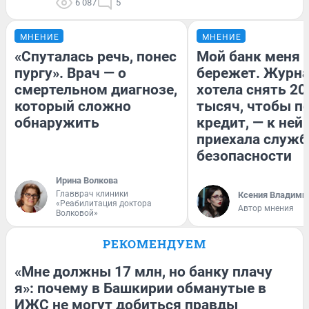
6 087
5
МНЕНИЕ
МНЕНИЕ
«Спуталась речь, понес
Мой банк меня
пургу». Врач — о
бережет. Журн
смертельном диагнозе,
хотела снять 20
который сложно
тысяч, чтобы п
обнаружить
кредит, — к ней
приехала служб
безопасности
Ирина Волкова
Главврач клиники
Ксения Владими
«Реабилитация доктора
Автор мнения
Волковой»
РЕКОМЕНДУЕМ
«Мне должны 17 млн, но банку плачу
я»: почему в Башкирии обманутые в
ИЖС не могут добиться правды