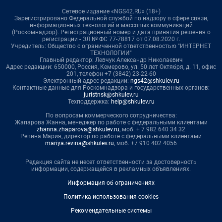
Сетевое издание «NGS42.RU» (18+)
Зарегистрировано Федеральной службой по надзору в сфере связи,
информационных технологий и массовых коммуникаций
(Роскомнадзор). Регистрационный номер и дата принятия решения о
регистрации - ЭЛ № ФС 77-78817 от 07.08.2020 г.
Учредитель: Общество с ограниченной ответственностью "ИНТЕРНЕТ
ТЕХНОЛОГИИ"
Главный редактор: Левчук Александр Николаевич
Адрес редакции: 650000, Россия, Кемерово, ул. 50 лет Октября, д. 11, офис
201, телефон +7 (3842) 23-22-60
Электронный адрес редакции:
ngs42@shkulev.ru
Контактные данные для Роскомнадзора и государственных органов:
juristnsk@shkulev.ru
Техподдержка:
help@shkulev.ru
По вопросам коммерческого сотрудничества:
Жапарова Жанна, менеджер по работе с федеральными клиентами
zhanna.zhaparova@shkulev.ru
, моб. + 7 982 640 34 32
Ревина Мария, директор по работе с федеральными клиентами
mariya.revina@shkulev.ru
, моб. +7 910 402 4056
Редакция сайта не несет ответственности за достоверность
информации, содержащейся в рекламных объявлениях.
Информация об ограничениях
Политика использования cookies
Рекомендательные системы