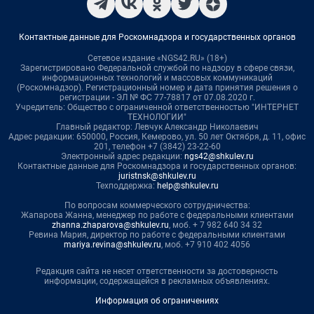
Контактные данные для Роскомнадзора и государственных органов
Сетевое издание «NGS42.RU» (18+)
Зарегистрировано Федеральной службой по надзору в сфере связи,
информационных технологий и массовых коммуникаций
(Роскомнадзор). Регистрационный номер и дата принятия решения о
регистрации - ЭЛ № ФС 77-78817 от 07.08.2020 г.
Учредитель: Общество с ограниченной ответственностью "ИНТЕРНЕТ
ТЕХНОЛОГИИ"
Главный редактор: Левчук Александр Николаевич
Адрес редакции: 650000, Россия, Кемерово, ул. 50 лет Октября, д. 11, офис
201, телефон +7 (3842) 23-22-60
Электронный адрес редакции:
ngs42@shkulev.ru
Контактные данные для Роскомнадзора и государственных органов:
juristnsk@shkulev.ru
Техподдержка:
help@shkulev.ru
По вопросам коммерческого сотрудничества:
Жапарова Жанна, менеджер по работе с федеральными клиентами
zhanna.zhaparova@shkulev.ru
, моб. + 7 982 640 34 32
Ревина Мария, директор по работе с федеральными клиентами
mariya.revina@shkulev.ru
, моб. +7 910 402 4056
Редакция сайта не несет ответственности за достоверность
информации, содержащейся в рекламных объявлениях.
Информация об ограничениях