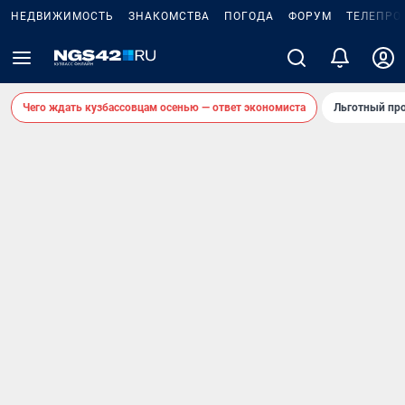
НЕДВИЖИМОСТЬ
ЗНАКОМСТВА
ПОГОДА
ФОРУМ
ТЕЛЕПРО
Чего ждать кузбассовцам осенью — ответ экономиста
Льготный про