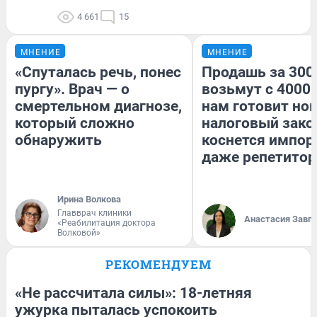
4 661
15
МНЕНИЕ
МНЕНИЕ
«Спуталась речь, понес
Продашь за 3000
пургу». Врач — о
возьмут с 4000.
смертельном диагнозе,
нам готовит но
который сложно
налоговый зако
обнаружить
коснется импор
даже репетитор
Ирина Волкова
Главврач клиники
Анастасия Завг
«Реабилитация доктора
Волковой»
РЕКОМЕНДУЕМ
«Не рассчитала силы»: 18-летняя
ужурка пыталась успокоить