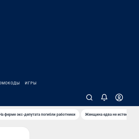
ОМОКОДЫ
ИГРЫ
На ферме экс-депутата погибли работники
Женщина едва не истекла кро