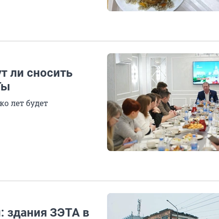
т ли сносить
Ты
о лет будет
: здания ЗЭТА в