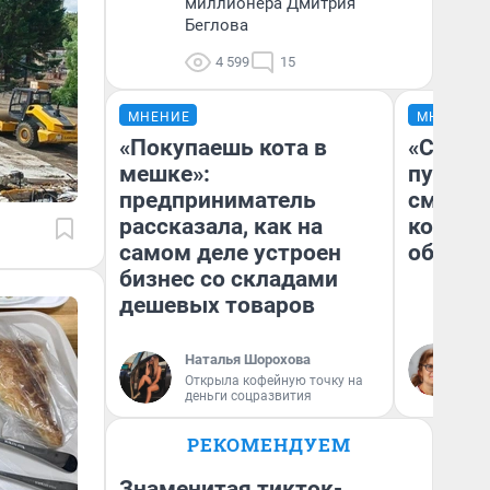
миллионера Дмитрия
Беглова
4 599
15
МНЕНИЕ
МНЕНИЕ
«Покупаешь кота в
«Спутал
мешке»:
пургу».
предприниматель
смерте
рассказала, как на
которы
самом деле устроен
обнару
бизнес со складами
дешевых товаров
Ир
Наталья Шорохова
Гл
Открыла кофейную точку на
«Р
деньги соцразвития
Во
РЕКОМЕНДУЕМ
Знаменитая тикток-