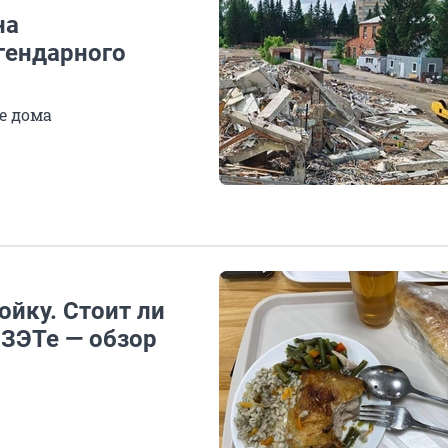
на
гендарного
е дома
ойку. Стоит ли
 ЗЭТе — обзор