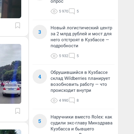
опрос
5 970
5
Новый логистический центр
3
за 2 млрд рублей и мост для
него отстроят в Кузбассе —
подробности
5 932
5
Обрушившийся в Кузбассе
4
склад Wildberries планирует
возобновить работу — что
происходит внутри
4 990
8
Наручники вместо Rolex: как
5
судили экс-главу Минздрава
Кузбасса и бывшего