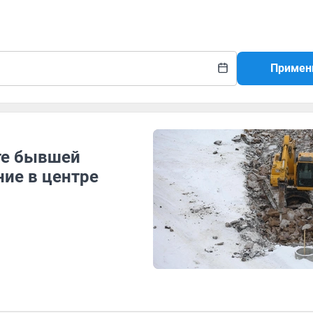
Примен
те бывшей
ние в центре