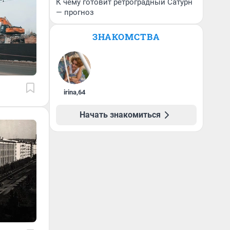
К чему готовит ретроградный Сатурн
— прогноз
ЗНАКОМСТВА
irina
,
64
Начать знакомиться