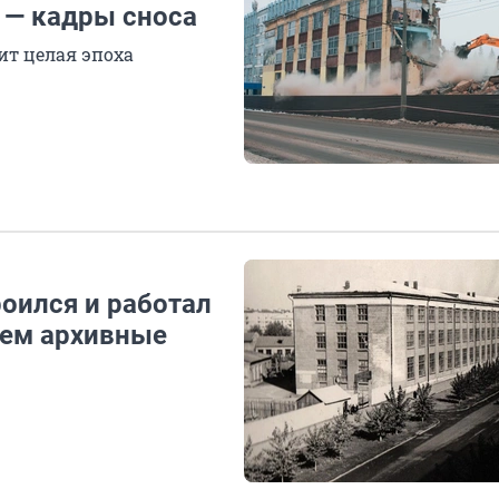
 — кадры сноса
ит целая эпоха
роился и работал
аем архивные