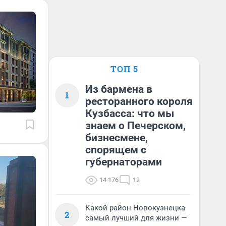
ТОП 5
Из бармена в
1
ресторанного короля
Кузбасса: что мы
знаем о Печерском,
бизнесмене,
спорящем с
губернаторами
14 176
12
Какой район Новокузнецка
2
самый лучший для жизни —