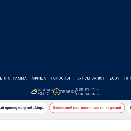
ЛЕПРОГРАММА
АФИША
ГОРОСКОП
КУРСЫ ВАЛЮТ
ZODY
ПР
USD 81,41
СЕЙЧАС
4
ПРОБКИ
+22°C
EUR 94,06
ый проезд с картой «Мир»
Кузбасский мэр-взяточник хочет домой