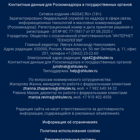
Контактные данные для Роскомнадзора и государственных органов
Сетевое издание «NGS42.RU» (18+)
Зарегистрировано Федеральной службой по надзору в сфере связи,
информационных технологий и массовых коммуникаций
(Роскомнадзор). Регистрационный номер и дата принятия решения о
регистрации - ЭЛ № ФС 77-78817 от 07.08.2020 г.
Учредитель: Общество с ограниченной ответственностью "ИНТЕРНЕТ
ТЕХНОЛОГИИ"
Главный редактор: Левчук Александр Николаевич
Адрес редакции: 650000, Россия, Кемерово, ул. 50 лет Октября, д. 11, офис
201, телефон +7 (3842) 23-22-60
Электронный адрес редакции:
ngs42@shkulev.ru
Контактные данные для Роскомнадзора и государственных органов:
juristnsk@shkulev.ru
Техподдержка:
help@shkulev.ru
По вопросам коммерческого сотрудничества:
Жапарова Жанна, менеджер по работе с федеральными клиентами
zhanna.zhaparova@shkulev.ru
, моб. + 7 982 640 34 32
Ревина Мария, директор по работе с федеральными клиентами
mariya.revina@shkulev.ru
, моб. +7 910 402 4056
Редакция сайта не несет ответственности за достоверность
информации, содержащейся в рекламных объявлениях.
Информация об ограничениях
Политика использования cookies
Рекомендательные системы