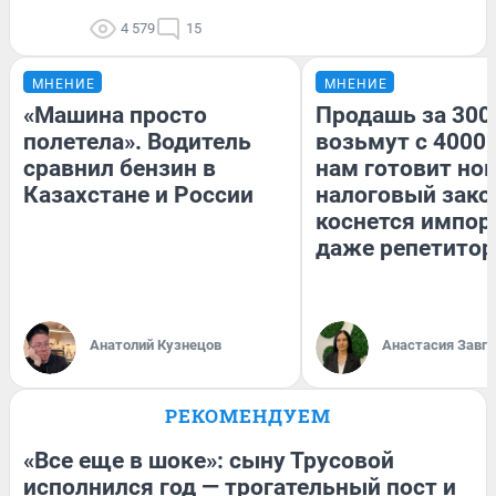
4 579
15
МНЕНИЕ
МНЕНИЕ
«Машина просто
Продашь за 3000
полетела». Водитель
возьмут с 4000.
сравнил бензин в
нам готовит но
Казахстане и России
налоговый зако
коснется импор
даже репетитор
Анатолий Кузнецов
Анастасия Завг
РЕКОМЕНДУЕМ
«Все еще в шоке»: сыну Трусовой
исполнился год — трогательный пост и