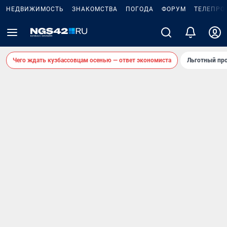
НЕДВИЖИМОСТЬ
ЗНАКОМСТВА
ПОГОДА
ФОРУМ
ТЕЛЕПРО
Чего ждать кузбассовцам осенью — ответ экономиста
Льготный про