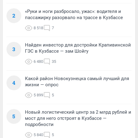
«Руки и ноги разбросало, ужас»: водителя и
2
пассажирку разорвало на трассе в Кузбассе
8 518
7
Найден инвестор для достройки Крапивинской
3
ГЭС в Кузбассе — зам Шойгу
6 480
35
Какой район Новокузнецка самый лучший для
4
жизни — опрос
5 899
5
Новый логистический центр за 2 млрд рублей и
5
мост для него отстроят в Кузбассе —
подробности
5 840
5