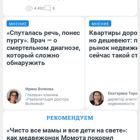
4 492
8
МНЕНИЕ
МНЕНИЕ
«Спуталась речь, понес
Квартиры доро
пургу». Врач — о
но дешевеют: п
смертельном диагнозе,
рынок недвижи
который сложно
сейчас такой с
обнаружить
Ирина Волкова
Екатерина Тороп
Главврач клиники
«Реабилитация доктора
директор агентст
Волковой»
недвижимости
РЕКОМЕНДУЕМ
«Чисто все мамы и все дети на свете»:
как медвежонок Момота покорил