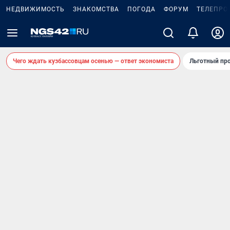
НЕДВИЖИМОСТЬ
ЗНАКОМСТВА
ПОГОДА
ФОРУМ
ТЕЛЕПРО
Чего ждать кузбассовцам осенью — ответ экономиста
Льготный про