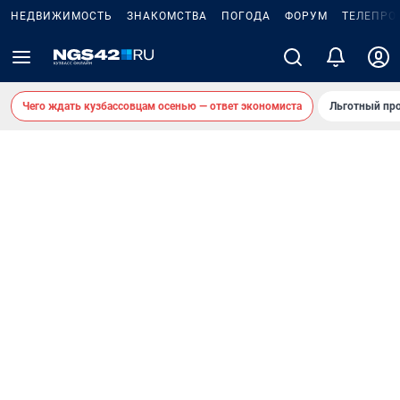
НЕДВИЖИМОСТЬ
ЗНАКОМСТВА
ПОГОДА
ФОРУМ
ТЕЛЕПРО
Чего ждать кузбассовцам осенью — ответ экономиста
Льготный про