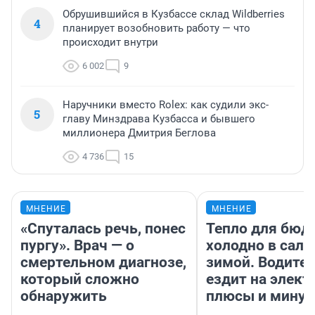
Обрушившийся в Кузбассе склад Wildberries
4
планирует возобновить работу — что
происходит внутри
6 002
9
Наручники вместо Rolex: как судили экс-
5
главу Минздрава Кузбасса и бывшего
миллионера Дмитрия Беглова
4 736
15
МНЕНИЕ
МНЕНИЕ
«Спуталась речь, понес
Тепло для бюд
пургу». Врач — о
холодно в сало
смертельном диагнозе,
зимой. Водител
который сложно
ездит на элект
обнаружить
плюсы и мину