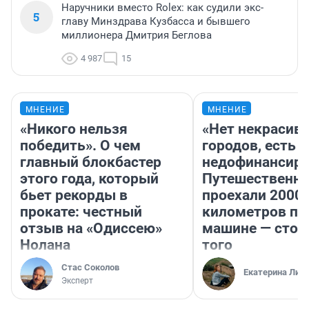
Наручники вместо Rolex: как судили экс-
5
главу Минздрава Кузбасса и бывшего
миллионера Дмитрия Беглова
4 987
15
МНЕНИЕ
МНЕНИЕ
«Никого нельзя
«Нет некрасив
победить». О чем
городов, есть
главный блокбастер
недофинансиро
этого года, который
Путешественн
бьет рекорды в
проехали 2000
прокате: честный
километров по 
отзыв на «Одиссею»
машине — стои
Нолана
того
Стас Соколов
Екатерина Лит
Эксперт