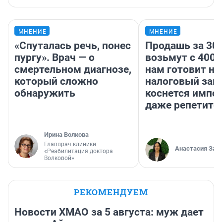
МНЕНИЕ
МНЕНИЕ
«Спуталась речь, понес
Продашь за 300
пургу». Врач — о
возьмут с 4000
смертельном диагнозе,
нам готовит н
который сложно
налоговый зако
обнаружить
коснется импор
даже репетито
Ирина Волкова
Главврач клиники
Анастасия Зав
«Реабилитация доктора
Волковой»
РЕКОМЕНДУЕМ
Новости ХМАО за 5 августа: муж дает