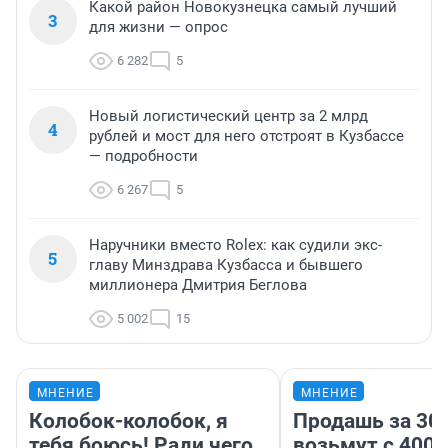
Какой район Новокузнецка самый лучший
3
для жизни — опрос
6 282
5
Новый логистический центр за 2 млрд
4
рублей и мост для него отстроят в Кузбассе
— подробности
6 267
5
Наручники вместо Rolex: как судили экс-
5
главу Минздрава Кузбасса и бывшего
миллионера Дмитрия Беглова
5 002
15
МНЕНИЕ
МНЕНИЕ
Колобок-колобок, я
Продашь за 300
тебя боюсь! Ради чего
возьмут с 4000