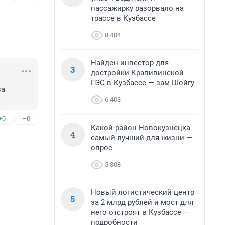
пассажирку разорвало на
трассе в Кузбассе
8 404
Найден инвестор для
3
достройки Крапивинской
ГЭС в Кузбассе — зам Шойгу
а 
6 403
+0
–0
Какой район Новокузнецка
4
самый лучший для жизни —
опрос
5 808
Новый логистический центр
5
за 2 млрд рублей и мост для
него отстроят в Кузбассе —
подробности