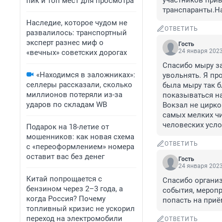
участников прив
пик и топ мест для просмотра
транспаранты.На
Наследие, которое чудом не
ОТВЕТИТЬ
развалилось: транспортный
эксперт разнес миф о
Гость
24 января 2023
«вечных» советских дорогах
Спасибо мыру за
«Находимся в заложниках»:
увольнять. Я про
селлеры рассказали, сколько
была мыру так б
миллионов потеряли из-за
показываться на
ударов по складам WB
Вокзал не цирко
самых мелких чи
человеских усло
Подарок на 18-летие от
мошенников: как новая схема
ОТВЕТИТЬ
с «переоформлением» номера
оставит вас без денег
Гость
24 января 2023
Китай попрощается с
Спасибо организ
бензином через 2–3 года, а
события, меропр
когда Россия? Почему
попасть на приём
топливный кризис не ускорил
переход на электромобили
ОТВЕТИТЬ