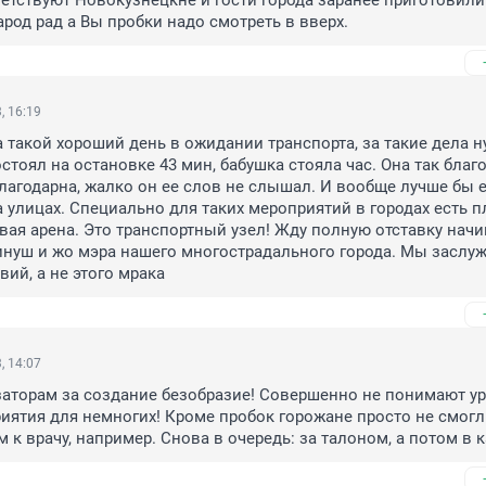
етствуют Новокузнецкне и гости города заранее приготовили 
род рад а Вы пробки надо смотреть в вверх.
, 16:19
 такой хороший день в ожидании транспорта, за такие дела н
стоял на остановке 43 мин, бабушка стояла час. Она так благо
лагодарна, жалко он ее слов не слышал. И вообще лучше бы е
 улицах. Специально для таких мероприятий в городах есть п
вая арена. Это транспортный узел! Жду полную отставку начин
нуш и жо мэра нашего многострадального города. Мы заслуж
вий, а не этого мрака
, 14:07
аторам за создание безобразие! Совершенно не понимают ур
иятия для немногих! Кроме пробок горожане просто не смогл
 к врачу, например. Снова в очередь: за талоном, а потом в к