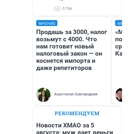
5 734
МНЕНИЕ
МНЕНИ
Продашь за 3000, налог
«Маши
возьмут с 4000. Что
полет
нам готовит новый
сравн
налоговый закон — он
Казах
коснется импорта и
даже репетиторов
Анастасия Завгородняя
РЕКОМЕНДУЕМ
Новости ХМАО за 5
августа: муж дает деньги