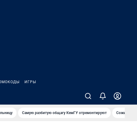
ОМОКОДЫ
ИГРЫ
ольницу
Самую разбитую общагу КемГУ отремонтируют
Сожительни