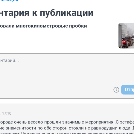
БЛИКАЦИИ
нтария к публикации
ковали многокилометровые пробки
Отп
, 17:10
городе очень весело прошли значимые мероприятия .С эстафе
е знаменитости по обе сторон стояли не равнодушии люди .В