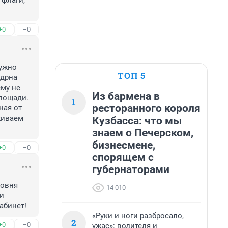
флаги, 
+0
–0
ужно 
ТОП 5
дрна 
му не 
Из бармена в
лощади. 
1
ресторанного короля
ая от 
иваем 
Кузбасса: что мы
знаем о Печерском,
бизнесмене,
+0
–0
спорящем с
губернаторами
овня 
14 010
и 
абинет!
«Руки и ноги разбросало,
2
+0
–0
ужас»: водителя и