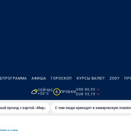
ЛЕПРОГРАММА
АФИША
ГОРОСКОП
КУРСЫ ВАЛЮТ
ZODY
ПР
USD 80,93
СЕЙЧАС
4
ПРОБКИ
+20°C
EUR 93,19
ный проезд с картой «Мир»
С чем люди приходят в кемеровскую психб