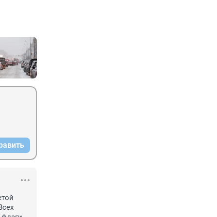
равить
той 
сех 