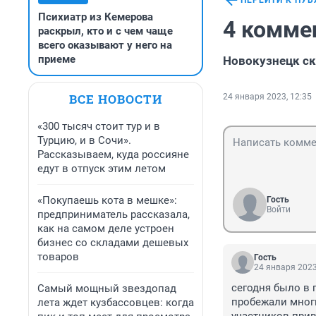
ПЕРЕЙТИ К ПУ
Психиатр из Кемерова
4 комме
раскрыл, кто и с чем чаще
всего оказывают у него на
приеме
Новокузнецк с
ВСЕ НОВОСТИ
24 января 2023, 12:35
«300 тысяч стоит тур и в
Турцию, и в Сочи».
Рассказываем, куда россияне
едут в отпуск этим летом
«Покупаешь кота в мешке»:
Гость
Войти
предприниматель рассказала,
как на самом деле устроен
бизнес со складами дешевых
товаров
Гость
24 января 2023
сегодня было в 
Самый мощный звездопад
пробежали многи
лета ждет кузбассовцев: когда