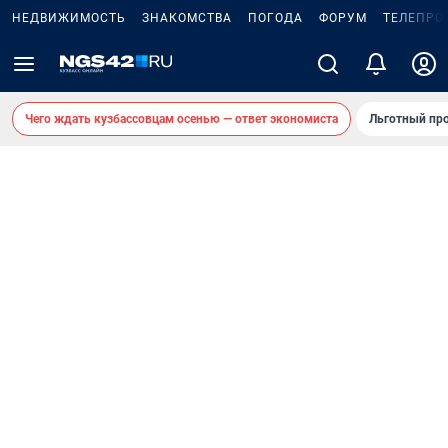
НЕДВИЖИМОСТЬ
ЗНАКОМСТВА
ПОГОДА
ФОРУМ
ТЕЛЕПРО
Чего ждать кузбассовцам осенью — ответ экономиста
Льготный про