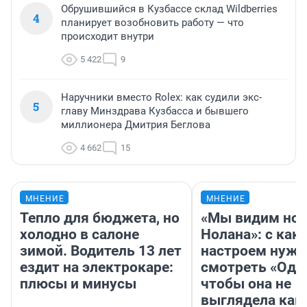
Обрушившийся в Кузбассе склад Wildberries
4
планирует возобновить работу — что
происходит внутри
5 422
9
Наручники вместо Rolex: как судили экс-
5
главу Минздрава Кузбасса и бывшего
миллионера Дмитрия Беглова
4 662
15
МНЕНИЕ
МНЕНИЕ
Тепло для бюджета, но
«Мы видим нов
холодно в салоне
Нолана»: с как
зимой. Водитель 13 лет
настроем нужн
ездит на электрокаре:
смотреть «Оди
плюсы и минусы
чтобы она не
выглядела как