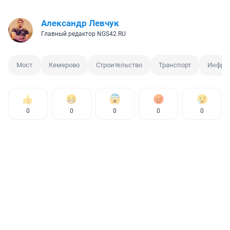
Александр Левчук
Главный редактор NGS42.RU
Мост
Кемерово
Строительство
Транспорт
Инфрас
0
0
0
0
0