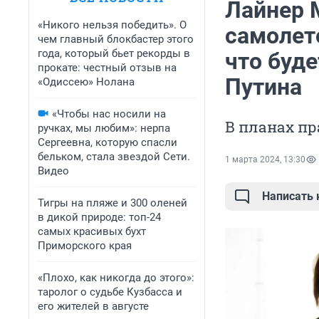
Лайнер 
«Никого нельзя победить». О
самолет
чем главный блокбастер этого
года, который бьет рекорды в
что буде
прокате: честный отзыв на
Путина
«Одиссею» Нолана
«Чтобы нас носили на
В планах пр
ручках, мы любим»: нерпа
Сергеевна, которую спасли
бельком, стала звездой Сети.
1 марта 2024, 13:30
Видео
Написать
Тигры на пляже и 300 оленей
в дикой природе: топ-24
самых красивых бухт
Приморского края
«Плохо, как никогда до этого»:
таролог о судьбе Кузбасса и
его жителей в августе