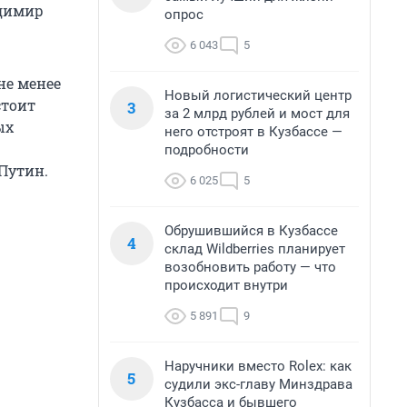
адимир
опрос
6 043
5
не менее
Новый логистический центр
стоит
3
за 2 млрд рублей и мост для
ых
него отстроят в Кузбассе —
подробности
 Путин.
6 025
5
Обрушившийся в Кузбассе
4
склад Wildberries планирует
возобновить работу — что
происходит внутри
5 891
9
Наручники вместо Rolex: как
5
судили экс-главу Минздрава
Кузбасса и бывшего