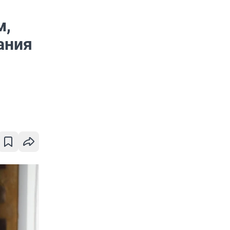
м,
ания