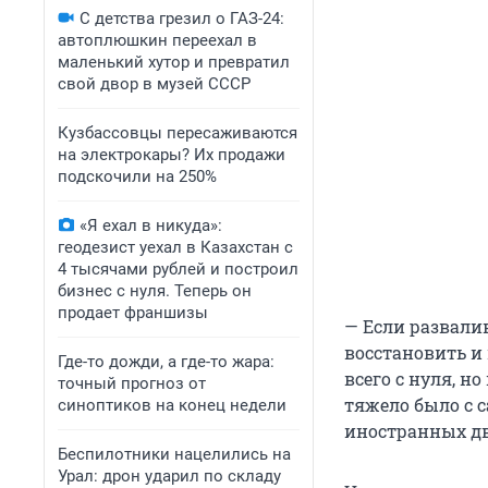
С детства грезил о ГАЗ-24:
автоплюшкин переехал в
маленький хутор и превратил
свой двор в музей СССР
Кузбассовцы пересаживаются
на электрокары? Их продажи
подскочили на 250%
«Я ехал в никуда»:
геодезист уехал в Казахстан с
4 тысячами рублей и построил
бизнес с нуля. Теперь он
продает франшизы
— Если развалив
восстановить и 
Где-то дожди, а где-то жара:
всего с нуля, н
точный прогноз от
тяжело было с с
синоптиков на конец недели
иностранных дв
Беспилотники нацелились на
Урал: дрон ударил по складу