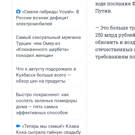
ходе послания 
Путин.
«Смели гибриды Voyah». В
России возник дефицит
электромобилей
— Это больше тр
250 млрд рубле
Самый сексуальный мужчина
обновить и воз
Турции: чем Омер из
отечественных 
«Клюквенного щербета»
покорил женщин
требованиям по 
Что к августу подорожало в
Кузбассе больше всего —
обзор цен на продукты
Быстро покраснеют: как
соспеть зеленые помидоры
дома — пять самых
эффективных способов
«Теперь мы семья!» Клава
Кока сыграла тайную свадьбу