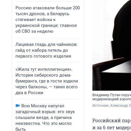
Россию атаковали больше 200
тысяч дронов, а Беларусь
стягивает войска к
украинской границе: главное
об СВО за неделю
Лицевая гладь для чайников:
гайд от набора петель до
первого готового изделия
«Жила тут интеллигенция».
История сибирского дома-
бумеранга, где в гости ходили
через балконы, — таких всего
два в России
Владимир Путин поруч
модернизацией аэроп
Всю Москву напугал
Источник: 
Александр 
загадочный взрыв: его звук
слышали везде, а причина
Российский пар
неизвестна. Что это могло
и за 6 лет моде
быть