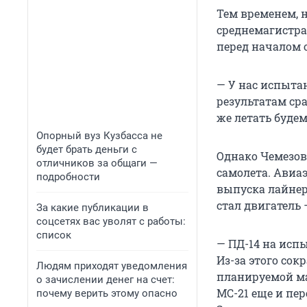
Тем временем, 
среднемагистрал
перед началом 
— У нас испыта
результатам сра
же летать будем
Опорный вуз Кузбасса не
будет брать деньги с
Однако Чемезов
отличников за общаги —
самолета. Авиа
подробности
выпуска лайнер
стал двигатель 
За какие публикации в
соцсетях вас уволят с работы:
список
— ПД-14 на исп
Из-за этого со
Людям приходят уведомления
планируемой ма
о зачислении денег на счет:
MC-21 еще и пе
почему верить этому опасно