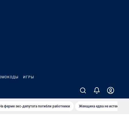
ОМОКОДЫ
ИГРЫ
На ферме экс-депутата погибли работники
Женщина едва не истекла кро