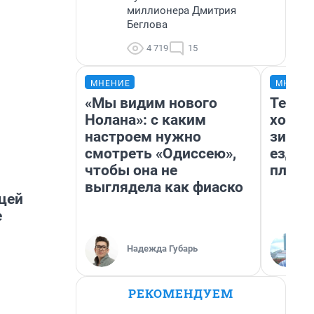
миллионера Дмитрия
Беглова
4 719
15
МНЕНИЕ
МНЕНИ
«Мы видим нового
Тепло
Нолана»: с каким
холод
настроем нужно
зимой
смотреть «Одиссею»,
ездит
чтобы она не
плюсы
выглядела как фиаско
цей
е
Надежда Губарь
РЕКОМЕНДУЕМ