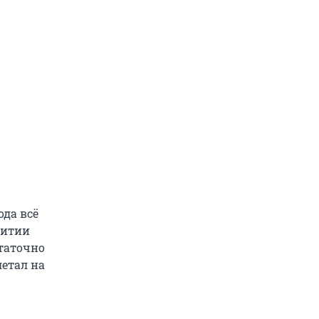
ода всё
витии
статочно
летал на