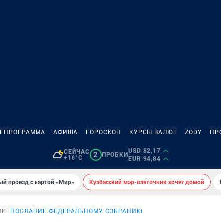
ЛЕПРОГРАММА
АФИША
ГОРОСКОП
КУРСЫ ВАЛЮТ
ZODY
ПР
USD 82,17
СЕЙЧАС
2
ПРОБКИ
+16°C
EUR 94,84
ый проезд с картой «Мир»
Кузбасский мэр-взяточник хочет домой
ОРТ
ПОСЛАНИЕ ФЕДЕРАЛЬНОМУ СОБРАНИЮ