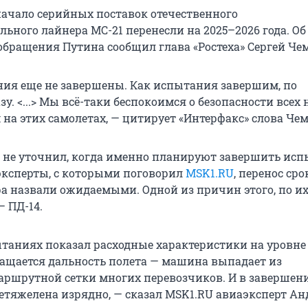
начало серийных поставок отечественного
ьного лайнера MC-21 перенесли на 2025–2026 года. Об
обращения Путина сообщил глава «Ростеха» Сергей Чем
ния еще не завершены. Как испытания завершим, по
зу. <...> Мы всё-таки беспокоимся о безопасности всех
 на этих самолетах, — цитирует «Интерфакс» слова Чем
 не уточнил, когда именно планируют завершить ис
эксперты, с которыми поговорил
MSK1.RU
, перенос сро
а назвали ожидаемыми. Одной из причин этого, по и
— ПД-14.
ытаниях показал расходные характеристики на уровне 
кращается дальность полета — машина выпадает из
ршрутной сетки многих перевозчиков. И в завершени
ретяжелена изрядно, — сказал MSK1.RU авиаэксперт Ан