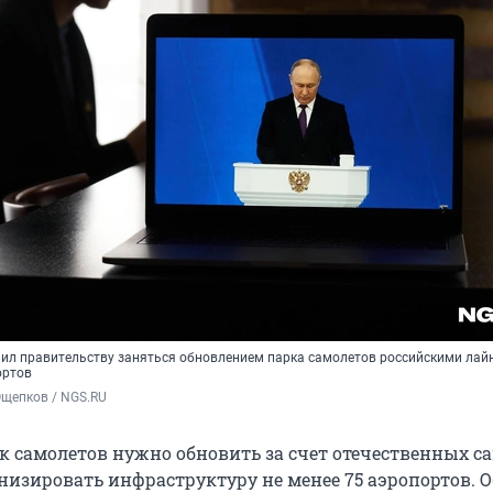
ил правительству заняться обновлением парка самолетов российскими лай
ортов
Ощепков / NGS.RU
к самолетов нужно обновить за счет отечественных с
рнизировать инфраструктуру не менее 75 аэропортов. О