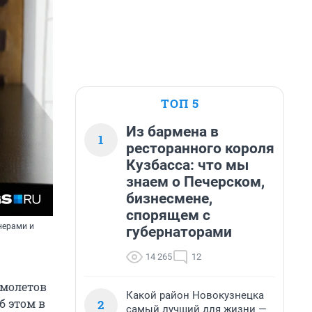
ТОП 5
Из бармена в
1
ресторанного короля
Кузбасса: что мы
знаем о Печерском,
бизнесмене,
спорящем с
нерами и
губернаторами
14 265
12
амолетов
Какой район Новокузнецка
б этом в
2
самый лучший для жизни —