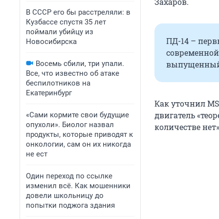
Захаров.
В СССР его бы расстреляли: в
Кузбассе спустя 35 лет
поймали убийцу из
ПД-14 – пер
Новосибирска
современной 
Восемь сбили, три упали.
выпущенный в
Все, что известно об атаке
беспилотников на
Екатеринбург
Как уточнил MS
двигатель «теор
«Сами кормите свои будущие
опухоли». Биолог назвал
количестве нет»
продукты, которые приводят к
онкологии, сам он их никогда
не ест
Один переход по ссылке
изменил всё. Как мошенники
довели школьницу до
попытки поджога здания