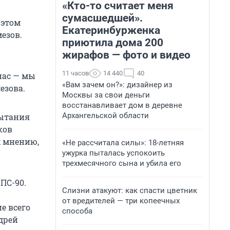
«Кто-то считает меня
сумасшедшей».
 этом
Екатеринбурженка
езов.
приютила дома 200
жирафов — фото и видео
11 часов
14 440
40
 нас — мы
«Вам зачем он?»: дизайнер из
езова.
Москвы за свои деньги
восстанавливает дом в деревне
Архангельской области
пытания
ков
х мнению,
«Не рассчитала силы»: 18-летняя
ужурка пыталась успокоить
трехмесячного сына и убила его
ПС-90.
Слизни атакуют: как спасти цветник
от вредителей — три копеечных
е всего
способа
дрей