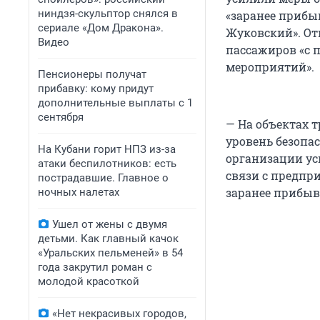
ниндзя-скульптор снялся в
«заранее прибы
сериале «Дом Дракона».
Жуковский». Отн
Видео
пассажиров «с 
мероприятий».
Пенсионеры получат
прибавку: кому придут
дополнительные выплаты с 1
сентября
— На объектах 
уровень безопа
На Кубани горит НПЗ из-за
организации ус
атаки беспилотников: есть
связи с предп
пострадавшие. Главное о
заранее прибыв
ночных налетах
Ушел от жены с двумя
детьми. Как главный качок
«Уральских пельменей» в 54
года закрутил роман с
молодой красоткой
«Нет некрасивых городов,