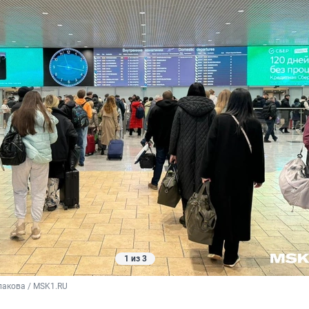
1 из 3
лакова / MSK1.RU