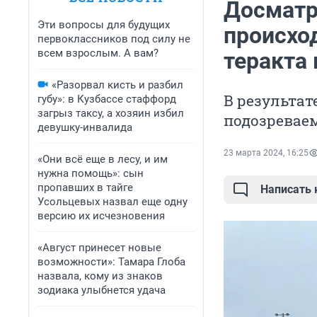
Досматр
Эти вопросы для будущих
происхо
первоклассников под силу не
всем взрослым. А вам?
теракта 
«Разорвал кисть и разбил
В результат
губу»: в Кузбассе стаффорд
загрыз таксу, а хозяин избил
подозревае
девушку-инвалида
23 марта 2024, 16:25
«Они всё еще в лесу, и им
нужна помощь»: сын
пропавших в тайге
Написать
Усольцевых назвал еще одну
версию их исчезновения
«Август принесет новые
возможности»: Тамара Глоба
назвала, кому из знаков
зодиака улыбнется удача