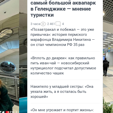
самый большой аквапарк
в Геленджике — мнение
туристки
3 часа
2 461
4
«Позавтракал и побежал — это уже
привычка»: история пермского
марафонца Владимира Никитина —
он стал чемпионом РФ 35 раз
«Вплоть до диареи»: как правильно
пить иван-чай — новосибирский
нутрициолог подсчитал допустимое
количество чашек
Накипело у младшей сестры: «Она
уехала жить, а я осталась быть
хорошей»
«Он мне угрожает и портит жизнь»: