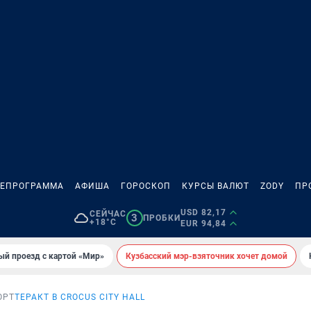
ЛЕПРОГРАММА
АФИША
ГОРОСКОП
КУРСЫ ВАЛЮТ
ZODY
ПР
USD 82,17
СЕЙЧАС
3
ПРОБКИ
+18°C
EUR 94,84
ый проезд с картой «Мир»
Кузбасский мэр-взяточник хочет домой
ОРТ
ТЕРАКТ В CROCUS CITY HALL