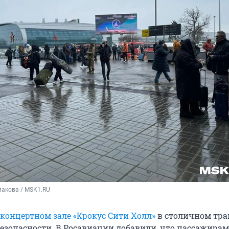
лакова / MSK1.RU
 концертном зале «Крокус Сити Холл»
в столичном тра
езопасности. В Росавиации добавили, что пассажирам