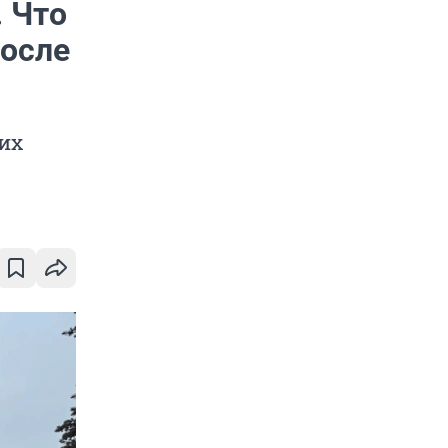
 Что
после
ких