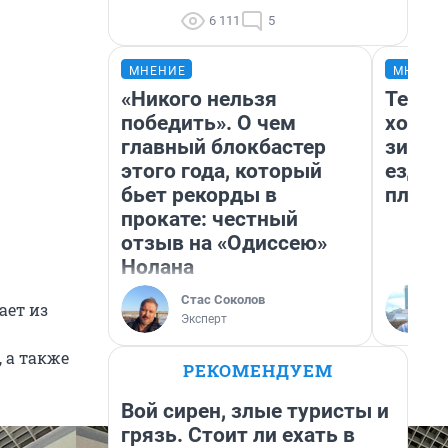
6 111
5
МНЕНИЕ
МНЕНИ
«Никого нельзя
Тепло
победить». О чем
холод
главный блокбастер
зимой
этого года, который
ездит
бьет рекорды в
плюсы
прокате: честный
отзыв на «Одиссею»
Нолана
Стас Соколов
ает из
Эксперт
 а также
РЕКОМЕНДУЕМ
Вой сирен, злые туристы и
грязь. Стоит ли ехать в