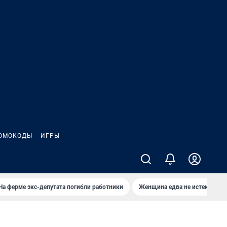
ОМОКОДЫ
ИГРЫ
На ферме экс-депутата погибли работники
Женщина едва не истекла кро