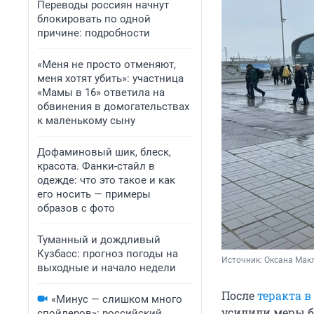
Переводы россиян начнут
блокировать по одной
причине: подробности
«Меня не просто отменяют,
меня хотят убить»: участница
«Мамы в 16» ответила на
обвинения в домогательствах
к маленькому сыну
Дофаминовый шик, блеск,
красота. Фанки-стайл в
одежде: что это такое и как
его носить — примеры
образов с фото
Туманный и дождливый
Кузбасс: прогноз погоды на
Источник: 
Оксана Мак
выходные и начало недели
После
теракта в
«Минус — слишком много
усилили меры б
спойлеров»: российский