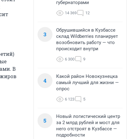
губернаторами
и
14 369
12
осит
Обрушившийся в Кузбассе
3
склад Wildberries планирует
возобновить работу — что
происходит внутри
ретий)
6 300
9
ные
ами. В
ажиров
Какой район Новокузнецка
4
самый лучший для жизни —
опрос
6 123
5
Новый логистический центр
5
за 2 млрд рублей и мост для
него отстроят в Кузбассе —
подробности