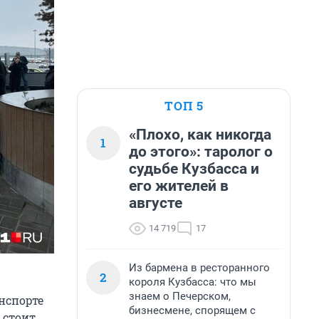
ТОП 5
«Плохо, как никогда
1
до этого»: таролог о
судьбе Кузбасса и
его жителей в
августе
14 719
17
Из бармена в ресторанного
2
короля Кузбасса: что мы
знаем о Печерском,
нспорте
бизнесмене, спорящем с
 стоит