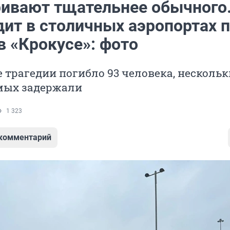
ивают тщательнее обычного.
дит в столичных аэропортах 
в «Крокусе»: фото
е трагедии погибло 93 человека, несколь
мых задержали
1 323
 комментарий