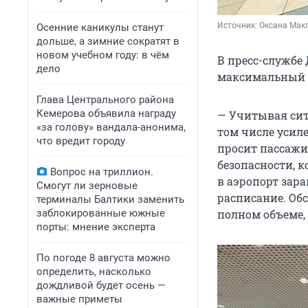
Источник: 
Оксана Мак
Осенние каникулы станут
дольше, а зимние сократят в
новом учебном году: в чём
В пресс-службе 
дело
максимальный у
Глава Центрального района
Кемерова объявила награду
— Учитывая сит
«за голову» вандала-анонима,
том числе усил
что вредит городу
просит пассаж
безопасности, 
Вопрос на триллион.
в аэропорт зар
Смогут ли зерновые
расписание. Об
терминалы Балтики заменить
заблокированные южные
полном объеме,
порты: мнение эксперта
По погоде 8 августа можно
определить, насколько
дождливой будет осень —
важные приметы