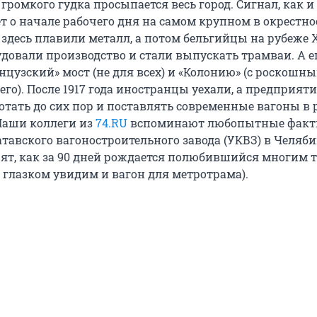
т громкого гудка просыпается весь город. Сигнал, как и 
т о начале рабочего дня на самом крупном в окрестно
 здесь плавили металл, а потом бельгийцы на рубеже 
удовали производство и стали выпускать трамваи. А 
нцузский» мост (не для всех) и «Колонию» (с роскошн
о). После 1917 года иностранцы уехали, а предприяти
отать до сих пор и поставлять современные вагоны в
 Наши коллеги из
74.RU
вспоминают любопытные факт
атавского вагоностроительного завода (УКВЗ) в Челяб
рят, как за 90 дней рождается полюбившийся многим 
 глазком увидим и вагон для метротрама).