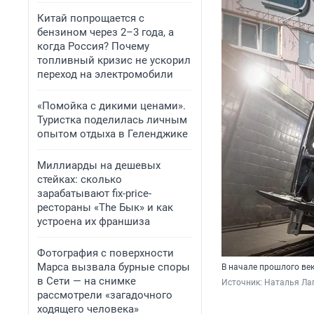
Китай попрощается с
бензином через 2–3 года, а
когда Россия? Почему
топливный кризис не ускорил
переход на электромобили
«Помойка с дикими ценами».
Туристка поделилась личным
опытом отдыха в Геленджике
Миллиарды на дешевых
стейках: сколько
зарабатывают fix-price-
рестораны «The Бык» и как
устроена их франшиза
Фотография с поверхности
Марса вызвала бурные споры
В начале прошлого век
в Сети — на снимке
Источник: 
Наталья Лап
рассмотрели «загадочного
ходящего человека»