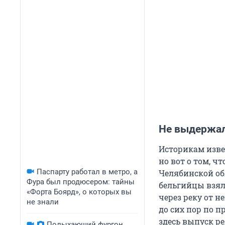
Не выдержал
Историкам изве
но вот о том, ч
Паспарту работал в метро, а
Челябинской обл
Фура был продюсером: тайны
бельгийцы взял
«Форта Боярд», о которых вы
через реку от н
не знали
до сих пор по п
здесь выпуск ре
Полыхающий фургон