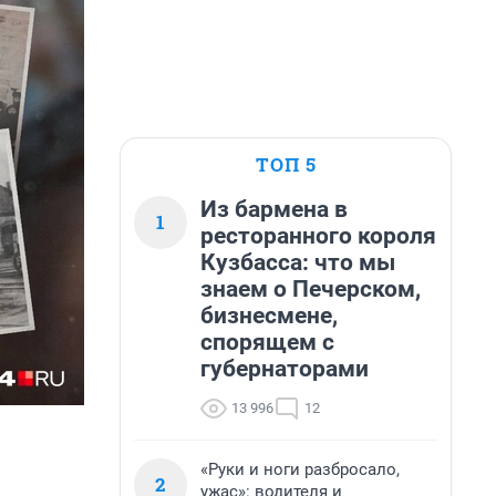
ТОП 5
Из бармена в
1
ресторанного короля
Кузбасса: что мы
знаем о Печерском,
бизнесмене,
спорящем с
губернаторами
13 996
12
«Руки и ноги разбросало,
2
ужас»: водителя и