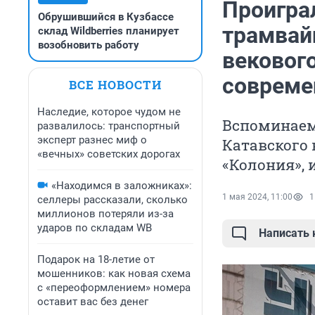
Проигра
Обрушившийся в Кузбассе
трамвай
склад Wildberries планирует
возобновить работу
векового
совреме
ВСЕ НОВОСТИ
Наследие, которое чудом не
Вспоминаем
развалилось: транспортный
эксперт разнес миф о
Катавского 
«вечных» советских дорогах
«Колония», 
«Находимся в заложниках»:
1 мая 2024, 11:00
1
селлеры рассказали, сколько
миллионов потеряли из-за
ударов по складам WB
Написать
Подарок на 18-летие от
мошенников: как новая схема
с «переоформлением» номера
оставит вас без денег