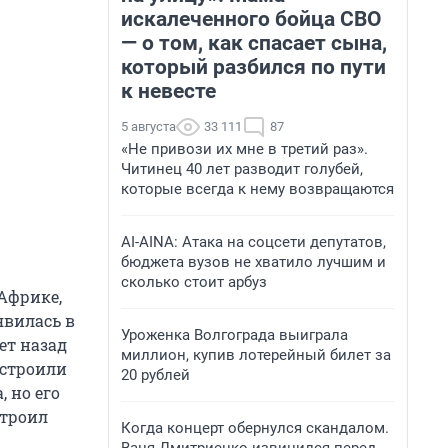
искалеченного бойца СВО
— о том, как спасает сына,
который разбился по пути
к невесте
5 августа
33 111
87
«Не привози их мне в третий раз».
Читинец 40 лет разводит голубей,
которые всегда к нему возвращаются
AI-AINA: Атака на соцсети депутатов,
бюджета вузов не хватило лучшим и
сколько стоит арбуз
Африке,
явилась в
Уроженка Волгограда выиграла
ет назад
миллион, купив лотерейный билет за
остроили
20 рублей
, но его
строил
Когда концерт обернулся скандалом.