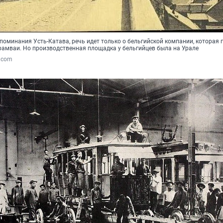
упоминания Усть-Катава, речь идет только о бельгийской компании, которая
рамваи. Но производственная площадка у бельгийцев была на Урале
.com