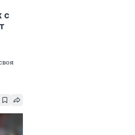
 с
т
своя