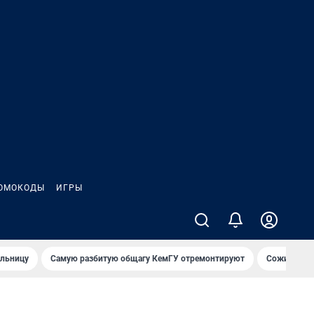
ОМОКОДЫ
ИГРЫ
ольницу
Самую разбитую общагу КемГУ отремонтируют
Сожительни