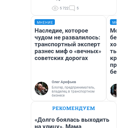
5 722
5
МНЕНИЕ
МНЕНИ
Наследие, которое
Мой б
чудом не развалилось:
береж
транспортный эксперт
хотел
разнес миф о «вечных»
тысяч
советских дорогах
креди
приех
безоп
Олег Арефьев
Блогер, предприниматель,
владелец в транспортном
бизнесе
РЕКОМЕНДУЕМ
«Долго боялась выходить
на улицу». Мама