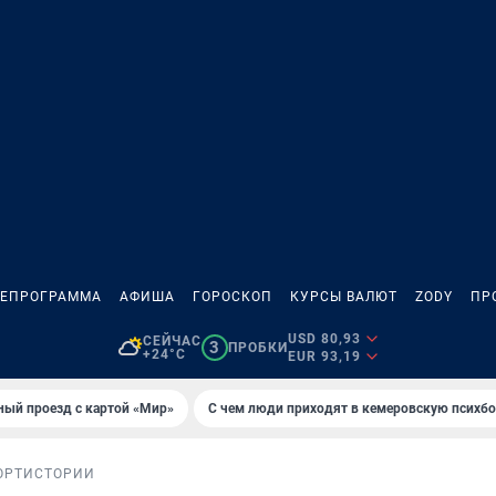
ЛЕПРОГРАММА
АФИША
ГОРОСКОП
КУРСЫ ВАЛЮТ
ZODY
ПР
USD 80,93
СЕЙЧАС
3
ПРОБКИ
+24°C
EUR 93,19
ный проезд с картой «Мир»
С чем люди приходят в кемеровскую психб
ОРТ
ИСТОРИИ