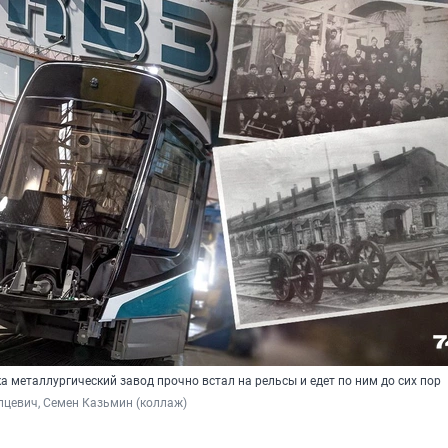
а металлургический завод прочно встал на рельсы и едет по ним до сих пор
цевич, Семен Казьмин (коллаж)