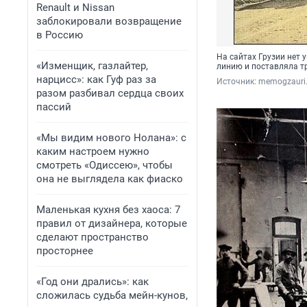
Renault и Nissan
заблокировали возвращение
в Россию
На сайтах Грузии нет 
«Изменщик, газлайтер,
линию и поставляла т
нарцисс»: как Гуф раз за
Источник: 
memogzauri
разом разбивал сердца своих
пассий
«Мы видим нового Нолана»: с
каким настроем нужно
смотреть «Одиссею», чтобы
она не выглядела как фиаско
Маленькая кухня без хаоса: 7
правил от дизайнера, которые
сделают пространство
просторнее
«Год они дрались»: как
сложилась судьба мейн-кунов,