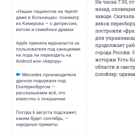
На часах 7:30, о
назад, оповещае
«Наших пациентов не терпят
заводе. Сначала
даже в больницах»: психиатр
веков переобор
из Кемерова — о депрессии,
изгоях и семейных драмах
построили «фра
для управляющег
Apple приняла журналиста за
продолжает раб
пользователя под санкциями:
города России.
не пора ли переходить на
истории Усть-К
Android или «Аврору»
области и смот
(спойлер: одним
Mercedes производителя
дронов подорвали под
Екатеринбургом —
рассказываем всё, что
известно о покушении
Погода 6 августа подскажет,
каким будет сентябрь, —
народные приметы