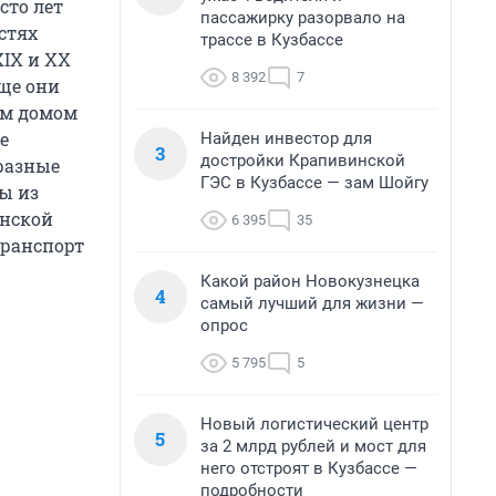
сто лет
пассажирку разорвало на
стях
трассе в Кузбассе
XIX и XX
8 392
7
еще они
ым домом
е
Найден инвестор для
3
достройки Крапивинской
 разные
ГЭС в Кузбассе — зам Шойгу
ы из
инской
6 395
35
транспорт
Какой район Новокузнецка
4
самый лучший для жизни —
опрос
5 795
5
Новый логистический центр
5
за 2 млрд рублей и мост для
него отстроят в Кузбассе —
подробности