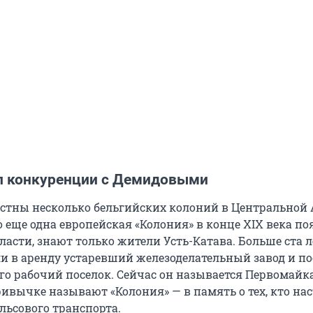
 конкуренции с Демидовыми
стны несколько бельгийских колоний в Центральной 
то еще одна европейская «Колония» в конце XIX века по
асти, знают только жители Усть-Катава. Больше ста л
и в аренду устаревший железоделательный завод и п
его рабочий поселок. Сейчас он называется Первомайка
ривычке называют «Колония» — в память о тех, кто на
льсового транспорта.