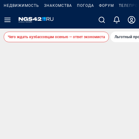
НЕДВИЖИМОСТЬ
ЗНАКОМСТВА
ПОГОДА
ФОРУМ
ТЕЛЕПРО
Чего ждать кузбассовцам осенью — ответ экономиста
Льготный про