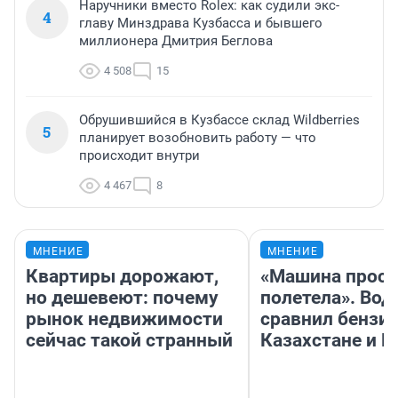
Наручники вместо Rolex: как судили экс-
4
главу Минздрава Кузбасса и бывшего
миллионера Дмитрия Беглова
4 508
15
Обрушившийся в Кузбассе склад Wildberries
5
планирует возобновить работу — что
происходит внутри
4 467
8
МНЕНИЕ
МНЕНИЕ
Квартиры дорожают,
«Машина прост
но дешевеют: почему
полетела». Вод
рынок недвижимости
сравнил бензин
сейчас такой странный
Казахстане и Р