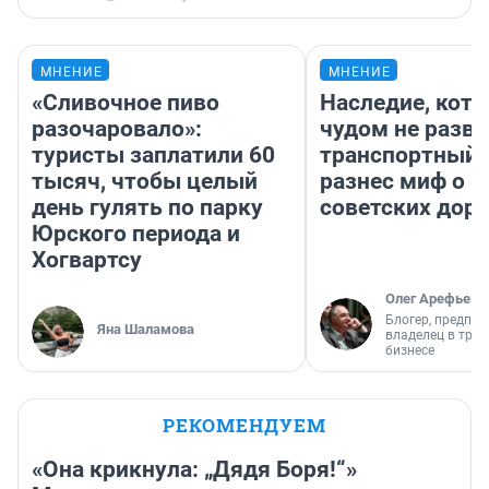
МНЕНИЕ
МНЕНИЕ
«Сливочное пиво
Наследие, кото
разочаровало»:
чудом не разва
туристы заплатили 60
транспортный 
тысяч, чтобы целый
разнес миф о 
день гулять по парку
советских доро
Юрского периода и
Хогвартсу
Олег Арефьев
Блогер, предпри
Яна Шаламова
владелец в тра
бизнесе
РЕКОМЕНДУЕМ
«Она крикнула: „Дядя Боря!“»