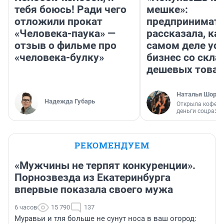
тебя боюсь! Ради чего
мешке»:
отложили прокат
предпринимат
«Человека-паука» —
рассказала, как
отзыв о фильме про
самом деле ус
«человека-булку»
бизнес со скл
дешевых това
Наталья Шорох
Надежда Губарь
Открыла кофейн
деньги соцразв
РЕКОМЕНДУЕМ
«Мужчины не терпят конкуренции».
Порнозвезда из Екатеринбурга
впервые показала своего мужа
6 часов
15 790
137
Муравьи и тля больше не сунут носа в ваш огород: