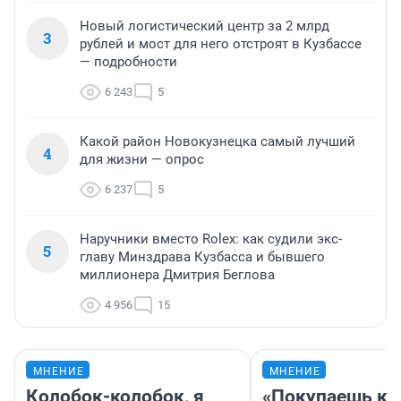
Новый логистический центр за 2 млрд
3
рублей и мост для него отстроят в Кузбассе
— подробности
6 243
5
Какой район Новокузнецка самый лучший
4
для жизни — опрос
6 237
5
Наручники вместо Rolex: как судили экс-
5
главу Минздрава Кузбасса и бывшего
миллионера Дмитрия Беглова
4 956
15
МНЕНИЕ
МНЕНИЕ
Колобок-колобок, я
«Покупаешь ко