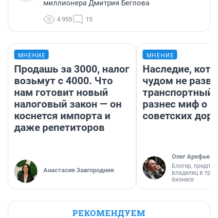
миллионера Дмитрия Беглова
4 955
15
МНЕНИЕ
МНЕНИЕ
Продашь за 3000, налог
Наследие, кото
возьмут с 4000. Что
чудом не разва
нам готовит новый
транспортный 
налоговый закон — он
разнес миф о 
коснется импорта и
советских доро
даже репетиторов
Олег Арефьев
Блогер, предпри
Анастасия Завгородняя
владелец в тра
бизнесе
РЕКОМЕНДУЕМ