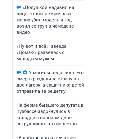
«Подушкой надавил на
лицо, чтобы не кричала»:
жених убил модель и год
возил ее труп в чемодане —
видео
«Ну вот и всё»: звезда
«Дома-2» развелась с
молодым мужем
У могилы педофила. Его
смерть разделила страну на
два лагеря, а защитника детей
отправила за решетку
На ферме бывшего депутата в
Кузбассе задохнулись в
колодце с навозом двое
сотрудников: что известно
«В добыче дно и стучаться