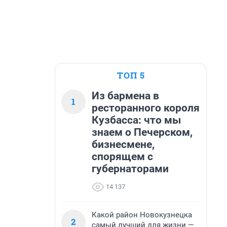
ТОП 5
Из бармена в
1
ресторанного короля
Кузбасса: что мы
знаем о Печерском,
бизнесмене,
спорящем с
губернаторами
14 137
Какой район Новокузнецка
2
самый лучший для жизни —