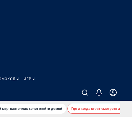
ОМОКОДЫ
ИГРЫ
й мэр-взяточник хочет выйти домой
Где и когда стоит смотреть звездоп