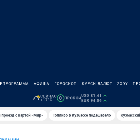
ЛЕПРОГРАММА
АФИША
ГОРОСКОП
КУРСЫ ВАЛЮТ
ZODY
ПР
USD 81,41
СЕЙЧАС
0
ПРОБКИ
+17°C
EUR 94,06
 проезд с картой «Мир»
Топливо в Кузбассе подешевело
Кузбасски