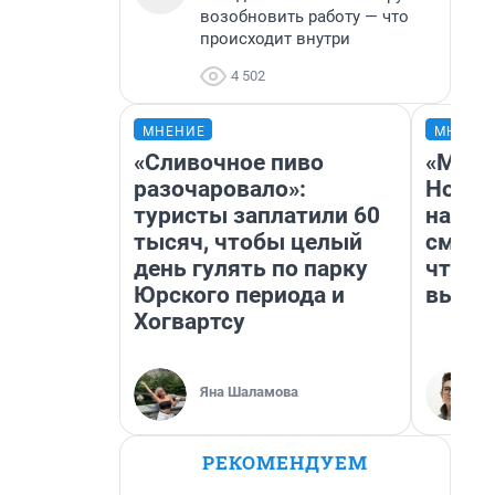
возобновить работу — что
происходит внутри
4 502
МНЕНИЕ
МНЕНИ
«Сливочное пиво
«Мы в
разочаровало»:
Нолан
туристы заплатили 60
настр
тысяч, чтобы целый
смотр
день гулять по парку
чтобы
Юрского периода и
выгля
Хогвартсу
Яна Шаламова
РЕКОМЕНДУЕМ