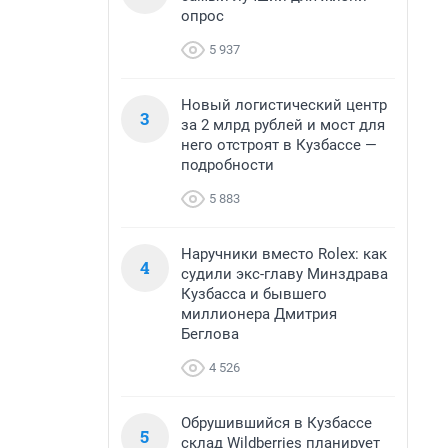
опрос
5 937
Новый логистический центр
3
за 2 млрд рублей и мост для
него отстроят в Кузбассе —
подробности
5 883
Наручники вместо Rolex: как
4
судили экс-главу Минздрава
Кузбасса и бывшего
миллионера Дмитрия
Беглова
4 526
Обрушившийся в Кузбассе
5
склад Wildberries планирует