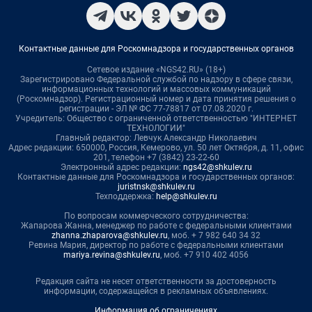
Контактные данные для Роскомнадзора и государственных органов
Сетевое издание «NGS42.RU» (18+)
Зарегистрировано Федеральной службой по надзору в сфере связи,
информационных технологий и массовых коммуникаций
(Роскомнадзор). Регистрационный номер и дата принятия решения о
регистрации - ЭЛ № ФС 77-78817 от 07.08.2020 г.
Учредитель: Общество с ограниченной ответственностью "ИНТЕРНЕТ
ТЕХНОЛОГИИ"
Главный редактор: Левчук Александр Николаевич
Адрес редакции: 650000, Россия, Кемерово, ул. 50 лет Октября, д. 11, офис
201, телефон +7 (3842) 23-22-60
Электронный адрес редакции:
ngs42@shkulev.ru
Контактные данные для Роскомнадзора и государственных органов:
juristnsk@shkulev.ru
Техподдержка:
help@shkulev.ru
По вопросам коммерческого сотрудничества:
Жапарова Жанна, менеджер по работе с федеральными клиентами
zhanna.zhaparova@shkulev.ru
, моб. + 7 982 640 34 32
Ревина Мария, директор по работе с федеральными клиентами
mariya.revina@shkulev.ru
, моб. +7 910 402 4056
Редакция сайта не несет ответственности за достоверность
информации, содержащейся в рекламных объявлениях.
Информация об ограничениях