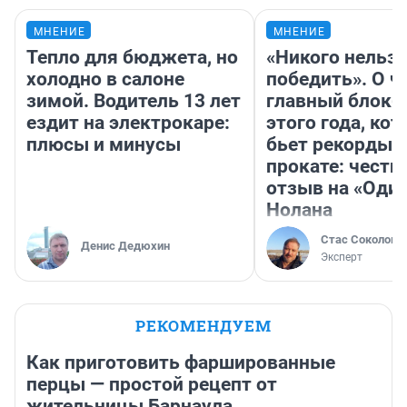
МНЕНИЕ
МНЕНИЕ
Тепло для бюджета, но
«Никого нельз
холодно в салоне
победить». О ч
зимой. Водитель 13 лет
главный блокб
ездит на электрокаре:
этого года, ко
плюсы и минусы
бьет рекорды 
прокате: честн
отзыв на «Оди
Нолана
Стас Соколов
Денис Дедюхин
Эксперт
РЕКОМЕНДУЕМ
Как приготовить фаршированные
перцы — простой рецепт от
жительницы Барнаула