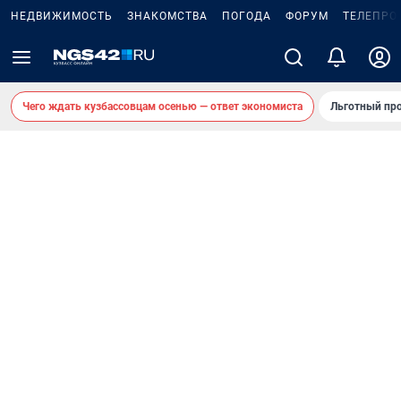
НЕДВИЖИМОСТЬ
ЗНАКОМСТВА
ПОГОДА
ФОРУМ
ТЕЛЕПРО
Чего ждать кузбассовцам осенью — ответ экономиста
Льготный про