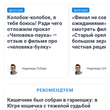
МНЕНИЕ
МНЕНИЕ
Колобок-колобок, я
«Финал не совп
тебя боюсь! Ради чего
ожиданиями»: 
отложили прокат
смотреть фил
«Человека-паука» —
«Старый орел» 
отзыв о фильме про
большом экран
«человека-булку»
честная рецен
Надежда Губарь
Надежда Губар
РЕКОМЕНДУЕМ
Кишечник был собран в гармошку: в
Югре кошечка с тяжелой судьбой