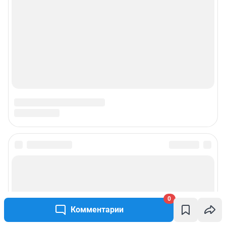
О компании
Наши награды
Наши вакансии
Техподдержка
Предвыборная агитация
Все города сети
Мобильное приложение
Google Play
App Store
0
Комментарии
Мы в соцсетях