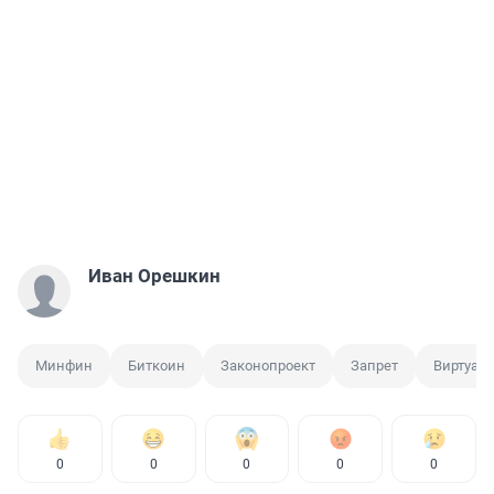
Иван Орешкин
Минфин
Биткоин
Законопроект
Запрет
Виртуал
0
0
0
0
0