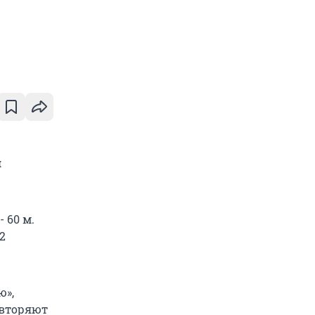
й
 60 м.
2
ю»,
овторяют