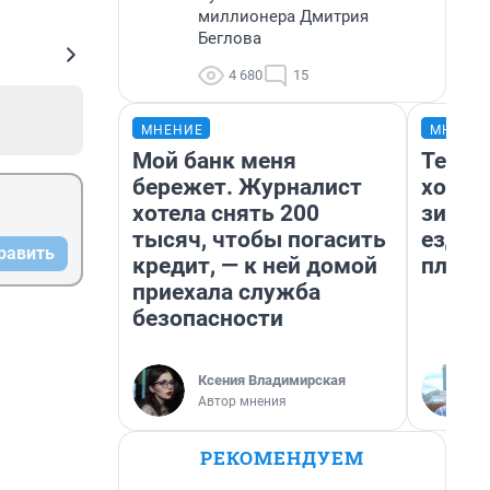
миллионера Дмитрия
Беглова
4 680
15
МНЕНИЕ
МНЕНИ
Мой банк меня
Тепло
бережет. Журналист
холод
хотела снять 200
зимой
тысяч, чтобы погасить
ездит
равить
кредит, — к ней домой
плюсы
приехала служба
безопасности
Ксения Владимирская
Автор мнения
РЕКОМЕНДУЕМ