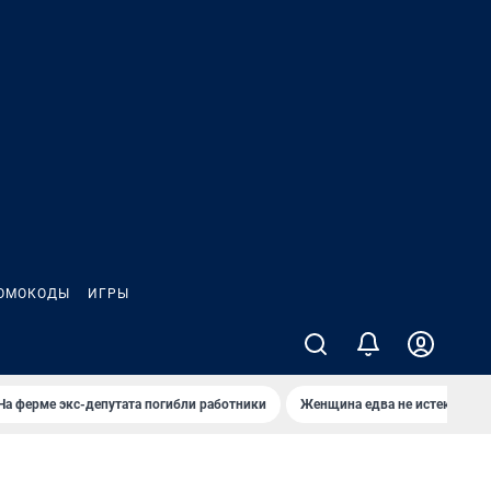
ОМОКОДЫ
ИГРЫ
На ферме экс-депутата погибли работники
Женщина едва не истекла кро