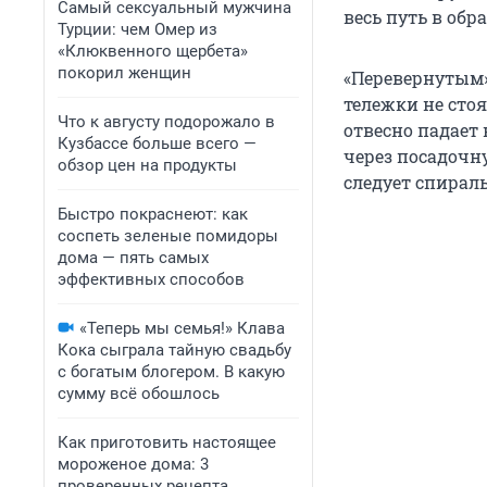
Самый сексуальный мужчина
весь путь в об
Турции: чем Омер из
«Клюквенного щербета»
покорил женщин
«Перевернутым»
тележки не стоя
Что к августу подорожало в
отвесно падает 
Кузбассе больше всего —
через посадочн
обзор цен на продукты
следует спираль
Быстро покраснеют: как
соспеть зеленые помидоры
дома — пять самых
эффективных способов
«Теперь мы семья!» Клава
Кока сыграла тайную свадьбу
с богатым блогером. В какую
сумму всё обошлось
Как приготовить настоящее
мороженое дома: 3
проверенных рецепта