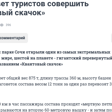
вет туристов совершить
вый скачок»
396
 комментарий
 парке Сочи открыли один из самых экстремальных
 мире, шестой на планете - гигантский перевернуты
азванием «Квантовый скачок»
т общий вес 875 т, длину трассы 360 м, высоту башен -
вагонеток состава весом 12 тонн за один раз перевозят 3
0 км в час пассажиры состава проходят «мертвую петл
ырываются на вторую 60-метровую вышку - и затем п