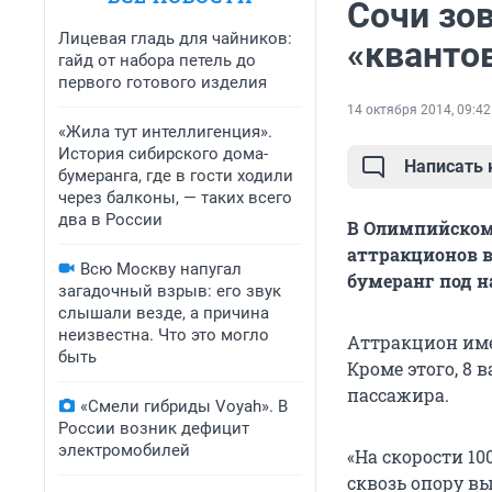
Сочи зо
Лицевая гладь для чайников:
«кванто
гайд от набора петель до
первого готового изделия
14 октября 2014, 09:42
«Жила тут интеллигенция».
История сибирского дома-
Написать
бумеранга, где в гости ходили
через балконы, — таких всего
два в России
В Олимпийском
аттракционов в
Всю Москву напугал
бумеранг под н
загадочный взрыв: его звук
слышали везде, а причина
неизвестна. Что это могло
Аттракцион имее
быть
Кроме этого, 8 
пассажира.
«Смели гибриды Voyah». В
России возник дефицит
электромобилей
«На скорости 10
сквозь опору в