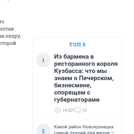
то
состав
зь опору,
которой
ТОП 5
Из бармена в
1
ресторанного короля
Кузбасса: что мы
знаем о Печерском,
бизнесмене,
спорящем с
губернаторами
14 227
12
Какой район Новокузнецка
2
самый лучший для жизни —