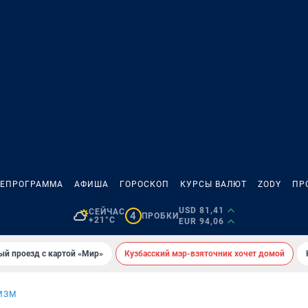
ЛЕПРОГРАММА
АФИША
ГОРОСКОП
КУРСЫ ВАЛЮТ
ZODY
ПР
USD 81,41
СЕЙЧАС
4
ПРОБКИ
+21°C
EUR 94,06
ый проезд с картой «Мир»
Кузбасский мэр-взяточник хочет домой
ИЗМ