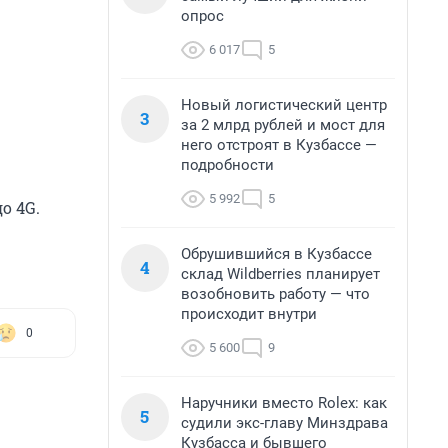
опрос
6 017
5
Новый логистический центр
3
за 2 млрд рублей и мост для
него отстроят в Кузбассе —
подробности
5 992
5
о 4G.
Обрушившийся в Кузбассе
4
склад Wildberries планирует
возобновить работу — что
происходит внутри
0
5 600
9
Наручники вместо Rolex: как
5
судили экс-главу Минздрава
Кузбасса и бывшего