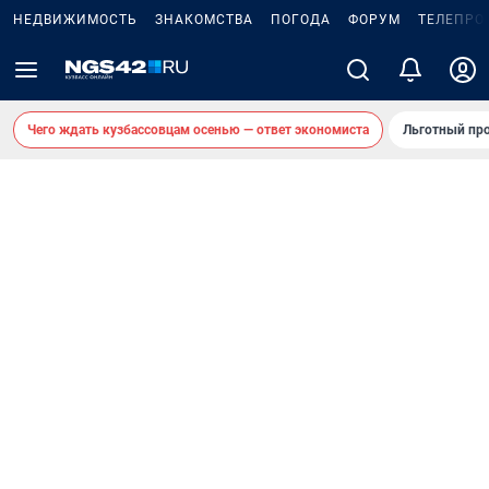
НЕДВИЖИМОСТЬ
ЗНАКОМСТВА
ПОГОДА
ФОРУМ
ТЕЛЕПРО
Чего ждать кузбассовцам осенью — ответ экономиста
Льготный про