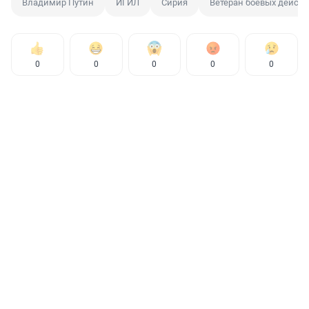
Владимир Путин
ИГИЛ
Сирия
Ветеран боевых дейст
0
0
0
0
0