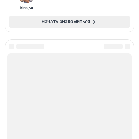
irina
,
64
Начать знакомиться