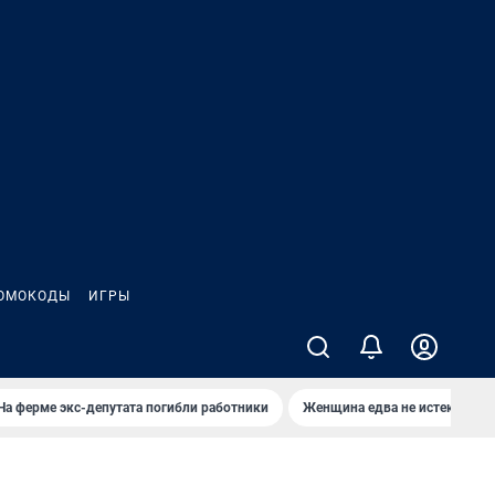
ОМОКОДЫ
ИГРЫ
На ферме экс-депутата погибли работники
Женщина едва не истекла кро