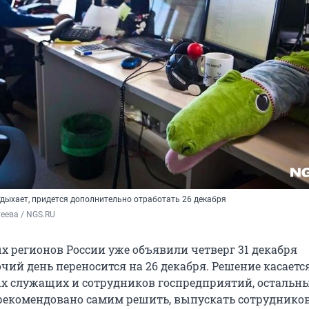
 отдыхает, придется дополнительно отработать 26 декабря
еева / NGS.RU
х регионов России уже объявили четверг 31 декабря
чий день переносится на 26 декабря. Решение касаетс
х служащих и сотрудников госпредприятий, остальн
рекомендовано самим решить, выпускать сотрудников