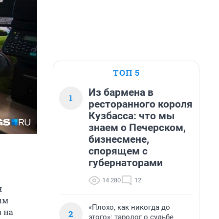
ТОП 5
Из бармена в
1
ресторанного короля
Кузбасса: что мы
знаем о Печерском,
бизнесмене,
спорящем с
губернаторами
14 280
12
я
ым
«Плохо, как никогда до
 на
2
этого»: таролог о судьбе