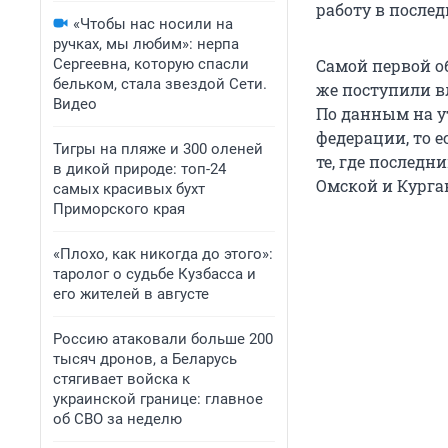
работу в послед
«Чтобы нас носили на
ручках, мы любим»: нерпа
Сергеевна, которую спасли
Самой первой о
бельком, стала звездой Сети.
же поступили в
Видео
По данным на ут
федерации, то 
Тигры на пляже и 300 оленей
те, где последн
в дикой природе: топ-24
Омской и Курган
самых красивых бухт
Приморского края
«Плохо, как никогда до этого»:
таролог о судьбе Кузбасса и
его жителей в августе
Россию атаковали больше 200
тысяч дронов, а Беларусь
стягивает войска к
украинской границе: главное
об СВО за неделю