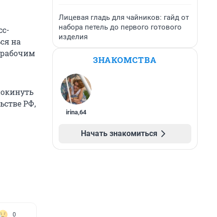
Лицевая гладь для чайников: гайд от
набора петель до первого готового
сс-
изделия
ся на
я рабочим
ЗНАКОМСТВА
 покинуть
ьстве РФ,
irina
,
64
Начать знакомиться
0