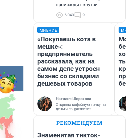
происходит внутри
6 040
9
МНЕНИЕ
МНЕНИ
«Покупаешь кота в
Мой б
мешке»:
береж
предприниматель
хотел
рассказала, как на
тысяч
самом деле устроен
креди
бизнес со складами
приех
дешевых товаров
безоп
Наталья Шорохова
Открыла кофейную точку на
деньги соцразвития
РЕКОМЕНДУЕМ
Знаменитая тикток-