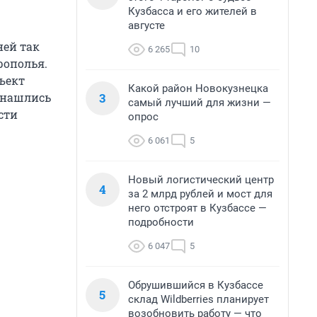
Кузбасса и его жителей в
августе
ней так
6 265
10
рополья.
ъект
Какой район Новокузнецка
3
 нашлись
самый лучший для жизни —
сти
опрос
6 061
5
Новый логистический центр
4
за 2 млрд рублей и мост для
него отстроят в Кузбассе —
подробности
6 047
5
Обрушившийся в Кузбассе
5
склад Wildberries планирует
возобновить работу — что