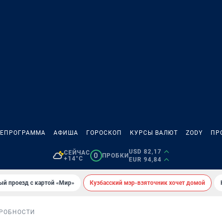
ЛЕПРОГРАММА
АФИША
ГОРОСКОП
КУРСЫ ВАЛЮТ
ZODY
ПР
USD 82,17
СЕЙЧАС
0
ПРОБКИ
+14°C
EUR 94,84
ый проезд с картой «Мир»
Кузбасский мэр-взяточник хочет домой
РОБНОСТИ