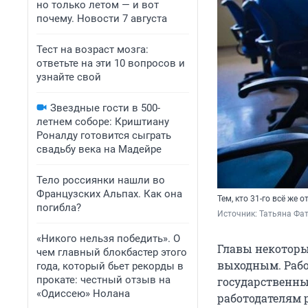
но только летом — и вот
почему. Новости 7 августа
Тест на возраст мозга:
ответьте на эти 10 вопросов и
узнайте свой
Звездные гости в 500-
летнем соборе: Криштиану
Роналду готовится сыграть
свадьбу века на Мадейре
Тело россиянки нашли во
Французских Альпах. Как она
Тем, кто 31-го всё же
погибла?
Источник: 
Татьяна Фат
«Никого нельзя победить». О
Главы некоторы
чем главный блокбастер этого
выходным. Рабо
года, который бьет рекорды в
прокате: честный отзыв на
государственны
«Одиссею» Нолана
работодателям 