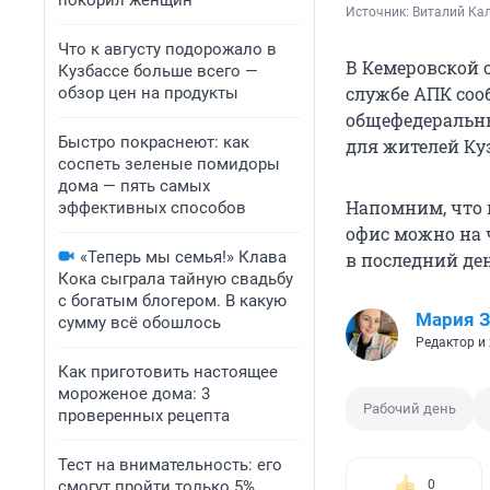
покорил женщин
Источник: 
Виталий Кал
Что к августу подорожало в
В Кемеровской 
Кузбассе больше всего —
службе АПК соо
обзор цен на продукты
общефедеральны
Быстро покраснеют: как
для жителей Куз
соспеть зеленые помидоры
дома — пять самых
Напомним, что в
эффективных способов
офис можно на 
«Теперь мы семья!» Клава
в последний ден
Кока сыграла тайную свадьбу
с богатым блогером. В какую
Мария З
сумму всё обошлось
Редактор и
Как приготовить настоящее
мороженое дома: 3
Рабочий день
проверенных рецепта
Тест на внимательность: его
смогут пройти только 5%
0