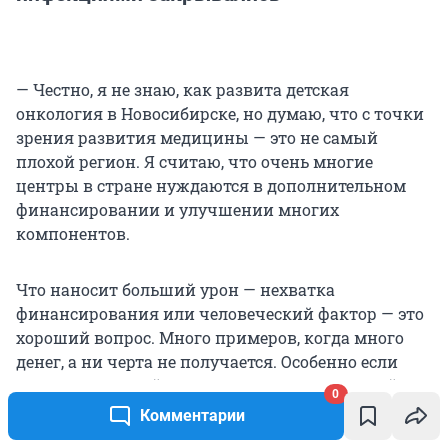
— Честно, я не знаю, как развита детская
онкология в Новосибирске, но думаю, что с точки
зрения развития медицины — это не самый
плохой регион. Я считаю, что очень многие
центры в стране нуждаются в дополнительном
финансировании и улучшении многих
компонентов.
Что наносит больший урон — нехватка
финансирования или человеческий фактор — это
хороший вопрос. Много примеров, когда много
денег, а ни черта не получается. Особенно если
говорить о нашей стране. Нельзя сказать: «Дайте
0
денег, и всё решится». Судя по тому, что я сейчас
Комментарии
слышу по поводу ковидной истории. Меня ужас