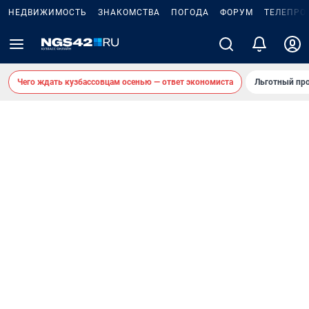
НЕДВИЖИМОСТЬ
ЗНАКОМСТВА
ПОГОДА
ФОРУМ
ТЕЛЕПРО
Чего ждать кузбассовцам осенью — ответ экономиста
Льготный про