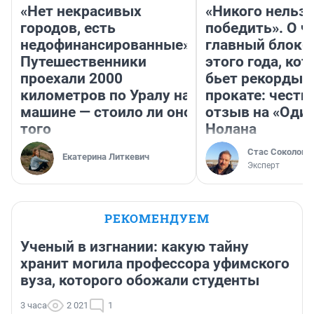
«Нет некрасивых
«Никого нельз
городов, есть
победить». О ч
недофинансированные».
главный блокб
Путешественники
этого года, ко
проехали 2000
бьет рекорды 
километров по Уралу на
прокате: честн
машине — стоило ли оно
отзыв на «Оди
того
Нолана
Стас Соколов
Екатерина Литкевич
Эксперт
РЕКОМЕНДУЕМ
Ученый в изгнании: какую тайну
хранит могила профессора уфимского
вуза, которого обожали студенты
3 часа
2 021
1