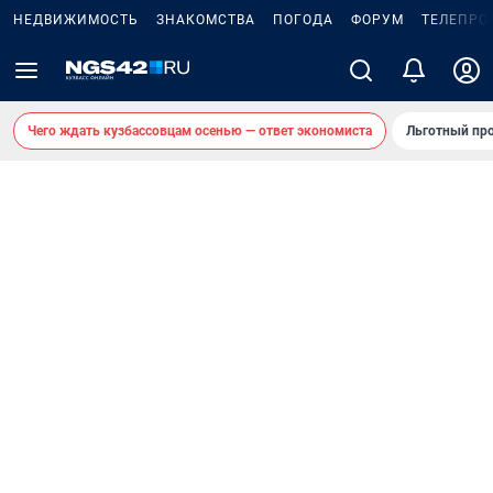
НЕДВИЖИМОСТЬ
ЗНАКОМСТВА
ПОГОДА
ФОРУМ
ТЕЛЕПРО
Чего ждать кузбассовцам осенью — ответ экономиста
Льготный про