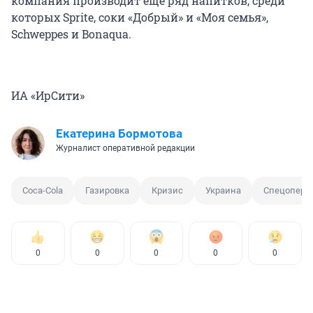
компания производит еще ряд напитков, среди
которых Sprite, соки «Добрый» и «Моя семья»,
Schweppes и Bonaqua.
ИА «ИрСити»
Екатерина Бормотова
Журналист оперативной редакции
Coca-Cola
Газировка
Кризис
Украина
Спецопера
0
0
0
0
0