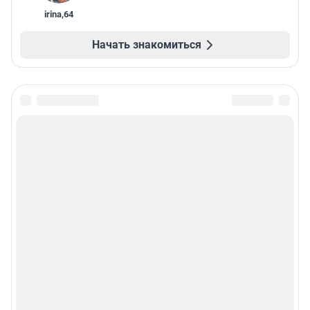
irina
,
64
Начать знакомиться