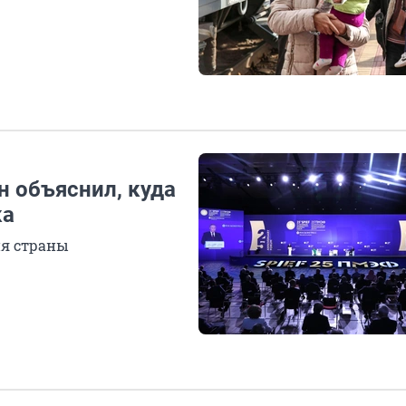
н объяснил, куда
ка
ия страны