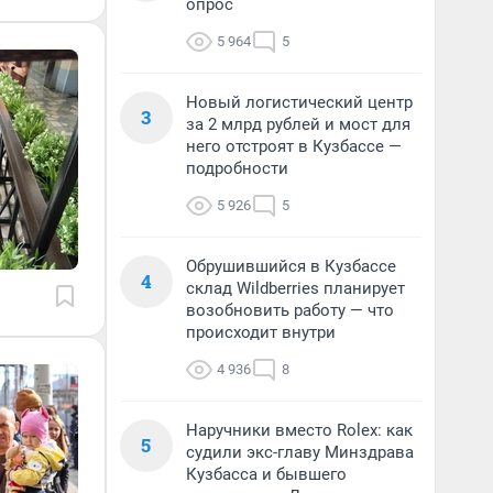
опрос
5 964
5
Новый логистический центр
3
за 2 млрд рублей и мост для
него отстроят в Кузбассе —
подробности
5 926
5
Обрушившийся в Кузбассе
4
склад Wildberries планирует
возобновить работу — что
происходит внутри
4 936
8
Наручники вместо Rolex: как
5
судили экс-главу Минздрава
Кузбасса и бывшего