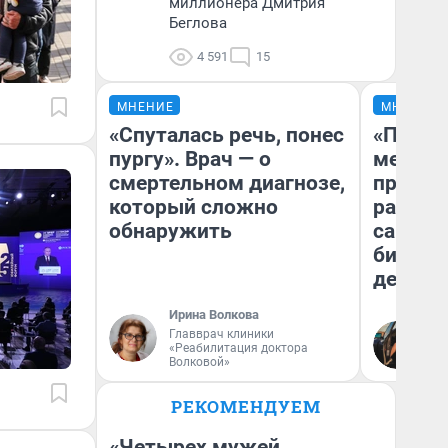
миллионера Дмитрия
Беглова
4 591
15
МНЕНИЕ
МНЕНИЕ
«Спуталась речь, понес
«Покуп
пургу». Врач — о
мешке»
смертельном диагнозе,
предпр
который сложно
рассказ
обнаружить
самом 
бизнес
дешевы
Ирина Волкова
На
Главврач клиники
«Реабилитация доктора
От
Волковой»
де
РЕКОМЕНДУЕМ
«Четырех мужей