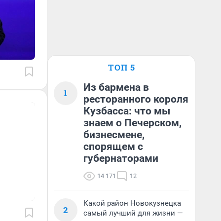
ТОП 5
Из бармена в
1
ресторанного короля
Кузбасса: что мы
знаем о Печерском,
бизнесмене,
спорящем с
губернаторами
14 171
12
Какой район Новокузнецка
2
самый лучший для жизни —