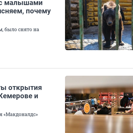
 с малышами
ясняем, почему
м, было снято на
ты открытия
 Кемерове и
я «Макдоналдс»