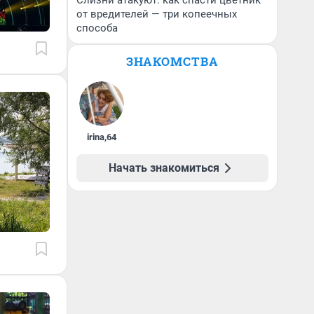
Слизни атакуют: как спасти цветник
от вредителей — три копеечных
способа
ЗНАКОМСТВА
irina
,
64
Начать знакомиться