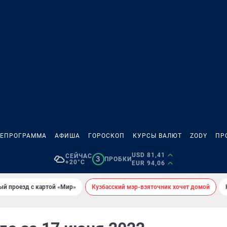
ЛЕПРОГРАММА
АФИША
ГОРОСКОП
КУРСЫ ВАЛЮТ
ZODY
ПР
USD 81,41
СЕЙЧАС
3
ПРОБКИ
+20°C
EUR 94,06
ый проезд с картой «Мир»
Кузбасский мэр-взяточник хочет домой