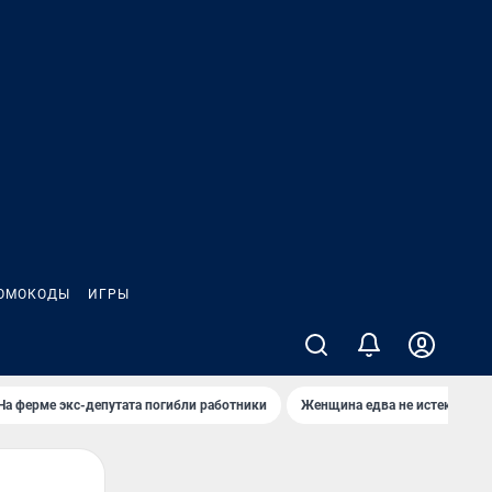
ОМОКОДЫ
ИГРЫ
На ферме экс-депутата погибли работники
Женщина едва не истекла кро