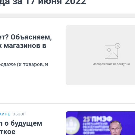
да за 17 июня 2022
ет? Объясняем,
х магазинов в
одаже (и товаров, и
АИНЕ
ОБЗОР
л о будущем
ткое