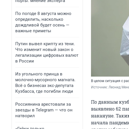
порты: мнение эксперта
По погоде 8 августа можно
определить, насколько
дождливой будет осень —
важные приметы
Путин вывел крипту из тени.
Что изменит новый закон о
легализации цифровых валют
в России
Из угольного принца в
молочно-мусорного магната.
В целом ситуация с ра
Всё о бизнесах экс-депутата
Источник: 
Леонид Мен
Кузбасса, где погибли люди
По данным кузба
Россиянина арестовали за
выявлено 62 па
звезды в Telegram — что он
накануне. Таким
натворил
начала пандеми
«Гайки только