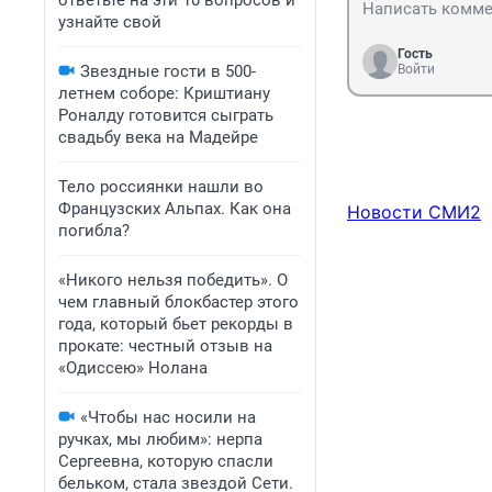
ответьте на эти 10 вопросов и
узнайте свой
Гость
Звездные гости в 500-
Войти
летнем соборе: Криштиану
Роналду готовится сыграть
свадьбу века на Мадейре
Тело россиянки нашли во
Французских Альпах. Как она
Новости СМИ2
погибла?
«Никого нельзя победить». О
чем главный блокбастер этого
года, который бьет рекорды в
прокате: честный отзыв на
«Одиссею» Нолана
«Чтобы нас носили на
ручках, мы любим»: нерпа
Сергеевна, которую спасли
бельком, стала звездой Сети.