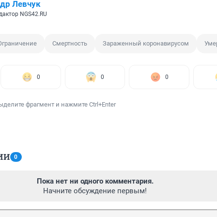
др Левчук
дактор NGS42.RU
Ограничение
Смертность
Зараженный коронавирусом
Уме
0
0
0
ыделите фрагмент и нажмите Ctrl+Enter
ИИ
0
Пока нет ни одного комментария.
Начните обсуждение первым!