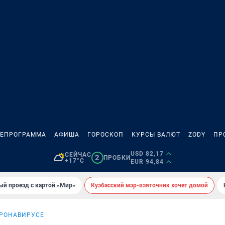
ЛЕПРОГРАММА
АФИША
ГОРОСКОП
КУРСЫ ВАЛЮТ
ZODY
ПР
USD 82,17
СЕЙЧАС
2
ПРОБКИ
+17°C
EUR 94,84
ый проезд с картой «Мир»
Кузбасский мэр-взяточник хочет домой
ОРОНАВИРУСЕ