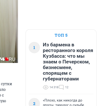
ТОП 5
Из бармена в
1
ресторанного короля
Кузбасса: что мы
знаем о Печерском,
бизнесмене,
спорящем с
губернаторами
 сутки
14 318
12
ыло
 с
«Плохо, как никогда до
ную
2
этого»: таролог о судьбе