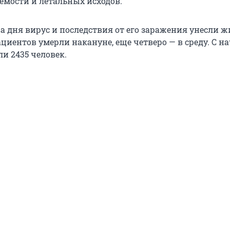
аемости и летальных исходов.
а дня вирус и последствия от его заражения унесли ж
ациентов умерли накануне, еще четверо — в среду. С н
и 2435 человек.