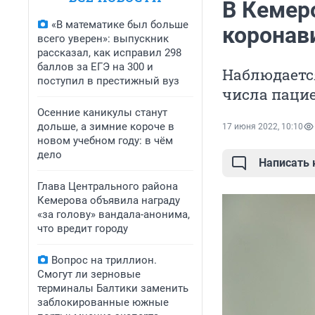
В Кемеро
«В математике был больше
коронав
всего уверен»: выпускник
рассказал, как исправил 298
баллов за ЕГЭ на 300 и
Наблюдаетс
поступил в престижный вуз
числа паци
Осенние каникулы станут
дольше, а зимние короче в
17 июня 2022, 10:10
новом учебном году: в чём
дело
Написать
Глава Центрального района
Кемерова объявила награду
«за голову» вандала-анонима,
что вредит городу
Вопрос на триллион.
Смогут ли зерновые
терминалы Балтики заменить
заблокированные южные