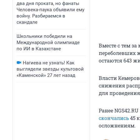
два дня проката, но фанаты
Человека-паука объявили ему
войну. Разбираемся в
скандале
Школьники победили на
Международной олимпиаде
Вместе с тем з
по ИИ в Казахстане
переболевших ж
остаются 643 жи
Нагиева не узнать! Как
выглядели звезды культовой
«Каменской» 27 лет назад
Власти Кемеров
снижения распр
для проведени
Ранее NGS42.RU 
скончались
45 к
осложнениям.