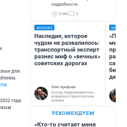
подробности
6 080
5
МНЕНИЕ
МНЕНИ
Наследие, которое
«Поку
чудом не развалилось:
мешке
и
транспортный эксперт
предп
разнес миф о «вечных»
расска
советских дорогах
самом
бизне
нные для
дешев
лаблены
сти
.
Олег Арефьев
Блогер, предприниматель,
владелец в транспортном
2022 года
бизнесе
льным
РЕКОМЕНДУЕМ
«Кто-то считает меня