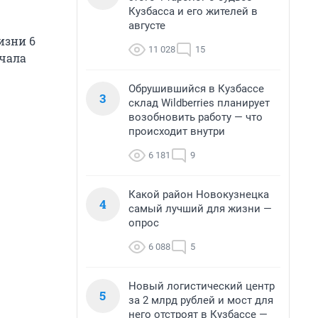
Кузбасса и его жителей в
августе
изни 6
11 028
15
ачала
Обрушившийся в Кузбассе
3
склад Wildberries планирует
возобновить работу — что
происходит внутри
6 181
9
Какой район Новокузнецка
4
самый лучший для жизни —
опрос
6 088
5
Новый логистический центр
5
за 2 млрд рублей и мост для
него отстроят в Кузбассе —