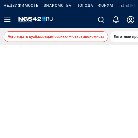
НЕДВИЖИМОСТЬ
ЗНАКОМСТВА
ПОГОДА
ФОРУМ
ТЕЛЕПРО
Чего ждать кузбассовцам осенью — ответ экономиста
Льготный про